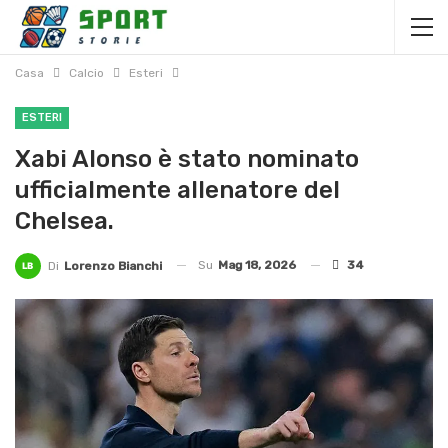
Casa
Calcio
Esteri
ESTERI
Xabi Alonso è stato nominato
ufficialmente allenatore del
Chelsea.
Su
Mag 18, 2026
34
Di
Lorenzo Bianchi