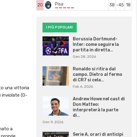
Pisa
20
38
-45
18
I PIÙ POPOLARI
Borussia Dortmund-
Inter: come seguire la
partita in diretta…
Gen 28, 2026
Ronaldo si ritira dal
campo. Dietro al fermo
di CR7 si cela…
Feb 6, 2026
to una vittoria
 inviolate (0-
Andrew Howe nel cast di
Don Matteo:
interpreterà la parte
di…
Gen 9, 2026
mato a
Serie A, orari di anticipi
 proprie