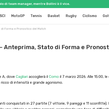
olo di team manager, mentre Bollini è il vice.
SCI
MotoGP
Tennis
Basket
Rugby
Ciclismo
Gol
o di Forma e Pronostico del Match
o – Anteprima, Stato di Forma e Pronost
ie A, dove
Cagliari
accoglierà il
Como
il 7 marzo 2026. Alle 15:00, l
ricco di intensità e grande agonismo.
ti conquistati in 27 partite (7 vittorie, 9 pareggi e 11 sconfitte).