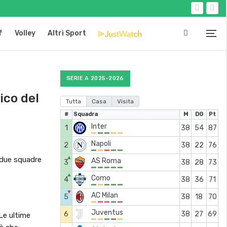
f
Volley
Altri Sport
SERIE A 2025-2026
ico del
Tutta
Casa
Visita
#
Squadra
M
DG
Pt
Inter
1
38
54
87
Napoli
2
38
22
76
▲
e due squadre
AS Roma
3
38
28
73
▲
Como
4
38
36
71
▼
AC Milan
5
38
18
70
Juventus
6
38
27
69
 Le ultime