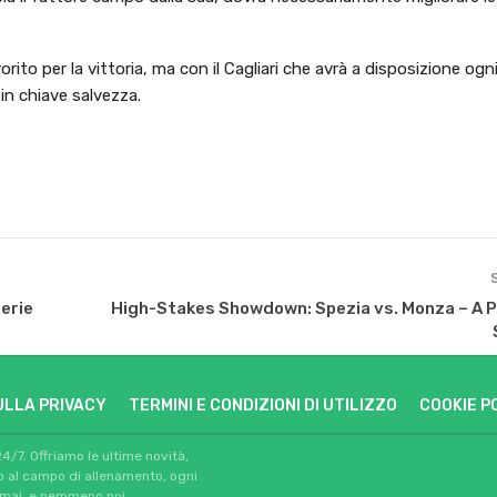
ito per la vittoria, ma con il Cagliari che avrà a disposizione og
 in chiave salvezza.
erie
High-Stakes Showdown: Spezia vs. Monza – A P
ULLA PRIVACY
TERMINI E CONDIZIONI DI UTILIZZO
COOKIE P
24/7. Offriamo le ultime novità,
io al campo di allenamento, ogni
 mai, e nemmeno noi.