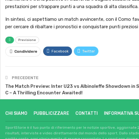
prestazioni per strappare punti a una squadra di alta classifica.
In sintesi, ci aspettiamo un match avvincente, con il Como favor
per cercare di ribaltare i pronostici e conquistare punti preziosi
Previsione
Facebook
Twitter
Condividere
PRECEDENTE
The Match Preview: Inter U23 vs Albinoleffe Showdown in S
C – A Thrilling Encounter Awaited!
CHI SIAMO
PUBBLICIZZARE
CONTATTI
INFORMATIVA S
SportStorie è il tuo punto di riferimento per le notizie sportive, aggiornate 
risultati, interviste e video direttamente dal mondo dello sport. Dallo stad
partita conta, ogni storia merita di essere raccontata. Lo sport non dorme