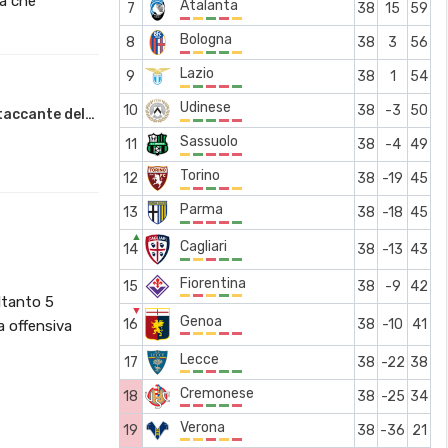
tà che
Atalanta
7
38
15
59
Bologna
8
38
3
56
Lazio
9
38
1
54
Udinese
10
38
-3
50
ttaccante del…
Sassuolo
11
38
-4
49
Torino
12
38
-19
45
Parma
13
38
-18
45
▲
Cagliari
14
38
-13
43
Fiorentina
15
38
-9
42
oltanto 5
▼
Genoa
16
38
-10
41
a offensiva
Lecce
17
38
-22
38
Cremonese
18
38
-25
34
Verona
19
38
-36
21