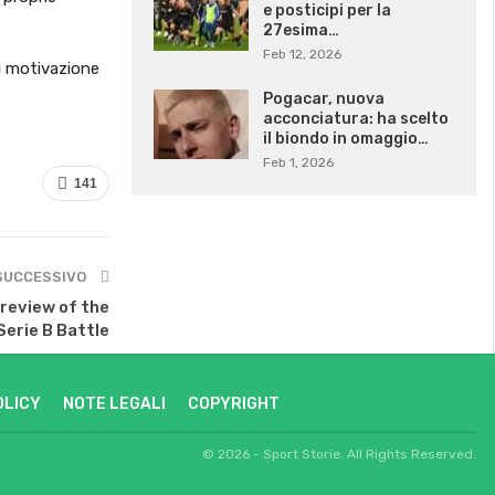
e posticipi per la
27esima…
Feb 12, 2026
ni motivazione
Pogacar, nuova
acconciatura: ha scelto
il biondo in omaggio…
Feb 1, 2026
141
SUCCESSIVO
review of the
Serie B Battle
OLICY
NOTE LEGALI
COPYRIGHT
© 2026 - Sport Storie. All Rights Reserved.