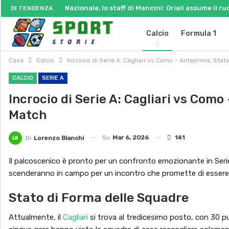
Nazionale, lo staff di Mancini: Oriali assume il ru
DI TENDENZA
Calcio
Formula 1
Casa
Calcio
Incrocio di Serie A: Cagliari vs Como – Anteprima, Stat
CALCIO
SERIE A
Incrocio di Serie A: Cagliari vs Com
Match
Su
Mar 6, 2026
141
Di
Lorenzo Bianchi
Il palcoscenico è pronto per un confronto emozionante in Ser
scenderanno in campo per un incontro che promette di essere 
Stato di Forma delle Squadre
Attualmente, il
Cagliari
si trova al tredicesimo posto, con 30 pun