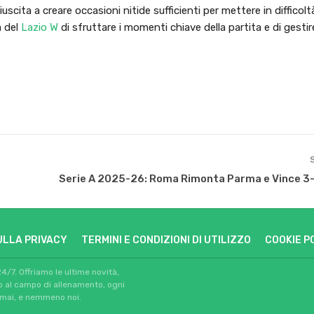
scita a creare occasioni nitide sufficienti per mettere in difficoltà
à del
Lazio W
di sfruttare i momenti chiave della partita e di gest
Serie A 2025-26: Roma Rimonta Parma e Vince 3-2
ULLA PRIVACY
TERMINI E CONDIZIONI DI UTILIZZO
COOKIE P
24/7. Offriamo le ultime novità,
io al campo di allenamento, ogni
 mai, e nemmeno noi.