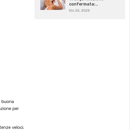
confermata:…
Dic 25, 2025
na buona
azione per
tenze veloci.