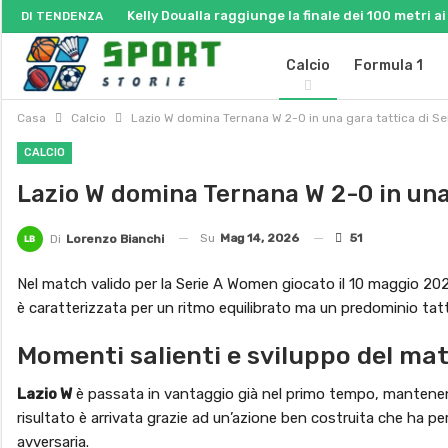
Kelly Doualla raggiunge la finale dei 100 metri 
DI TENDENZA
Calcio
Formula 1
Casa
Calcio
Lazio W domina Ternana W 2-0 in una gara tattica di 
CALCIO
Lazio W domina Ternana W 2-0 in una
Su
Mag 14, 2026
51
Di
Lorenzo Bianchi
Nel match valido per la Serie A Women giocato il 10 maggio 202
è caratterizzata per un ritmo equilibrato ma un predominio tatti
Momenti salienti e sviluppo del ma
Lazio W
è passata in vantaggio già nel primo tempo, mantenendo 
risultato è arrivata grazie ad un’azione ben costruita che ha pe
avversaria.