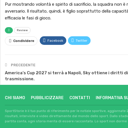
Pur mostrando volontà e spirito di sacrificio, la squadra non è riu
avversario. Il risultato, quindi, è figlio soprattutto della capacit
efficacia le fasi di gioco.
Review
Facebook
Twitter
Condividere
PRECEDENTE
America’s Cup 2027 si terrà a Napoli, Sky ottiene i diritti di
trasmissione.
CHI SIAMO
PUBBLICIZZARE
CONTATTI
INFORMATIVA S
SportStorie è il tuo punto di riferimento per le notizie sportive, aggiornate 
risultati, interviste e video direttamente dal mondo dello sport. Dallo stad
partita conta, ogni storia merita di essere raccontata. Lo sport non dorme