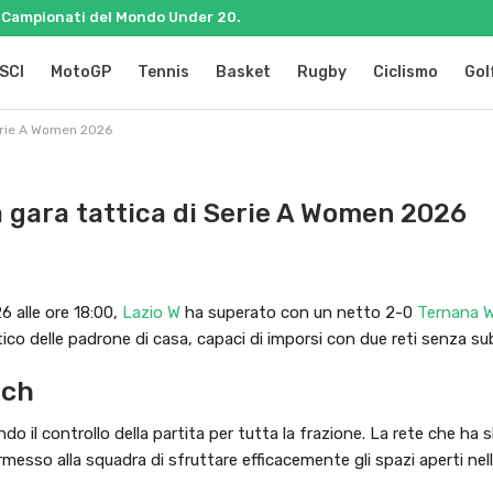
ai Campionati del Mondo Under 20.
SCI
MotoGP
Tennis
Basket
Rugby
Ciclismo
Gol
Serie A Women 2026
 gara tattica di Serie A Women 2026
6 alle ore 18:00,
Lazio W
ha superato con un netto 2-0
Ternana 
co delle padrone di casa, capaci di imporsi con due reti senza sub
tch
il controllo della partita per tutta la frazione. La rete che ha s
rmesso alla squadra di sfruttare efficacemente gli spazi aperti nel