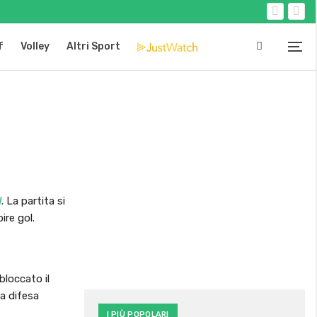
f
Volley
Altri Sport
W
. La partita si
ire gol.
bloccato il
la difesa
I PIÙ POPOLARI