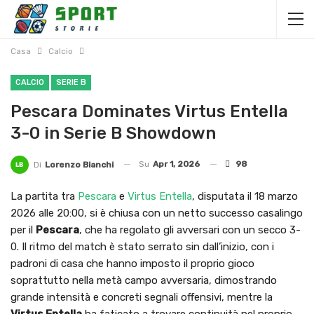
Casa
Calcio
CALCIO
SERIE B
Pescara Dominates Virtus Entella
3-0 in Serie B Showdown
Su
Apr 1, 2026
98
Di
Lorenzo Bianchi
La partita tra
Pescara
e
Virtus Entella
, disputata il 18 marzo
2026 alle 20:00, si è chiusa con un netto successo casalingo
per il
Pescara
, che ha regolato gli avversari con un secco 3-
0. Il ritmo del match è stato serrato sin dall’inizio, con i
padroni di casa che hanno imposto il proprio gioco
soprattutto nella metà campo avversaria, dimostrando
grande intensità e concreti segnali offensivi, mentre la
Virtus Entella
ha faticato a trovare continuità nel proprio