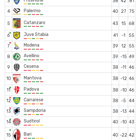
Frosinone
3
38
42
81
Palermo
4
40
27
75
Catanzaro
5
43
15
68
▲
Juve Stabia
6
41
-1
55
▼
Modena
7
39
12
55
Avellino
8
39
-15
49
Cesena
9
38
-11
46
Mantova
10
38
-12
46
▲
Padova
11
38
-10
46
▼
Carrarese
12
38
-5
44
▼
Sampdoria
13
38
-13
44
▲
Sudtirol
14
40
-10
43
▲
Bari
15
40
-22
42