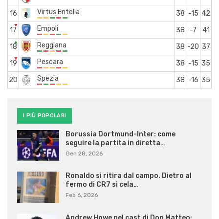
Virtus Entella
16
38
-15
42
▼
Empoli
17
38
-7
41
▲
Reggiana
18
38
-20
37
▼
Pescara
19
38
-15
35
Spezia
20
38
-16
35
I PIÙ POPOLARI
Borussia Dortmund-Inter: come
seguire la partita in diretta…
Gen 28, 2026
Ronaldo si ritira dal campo. Dietro al
fermo di CR7 si cela…
Feb 6, 2026
Andrew Howe nel cast di Don Matteo: