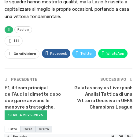
le squadre hanno mostrato qualità, ma la Lazio è riuscita a
capitalizzare al meglio le proprie occasioni, portando a casa
una vittoria fondamentale.
Review
111
Facebook
Twitter
WhatsApp
Condividere
PRECEDENTE
SUCCESSIVO
F1, il team principal
Galatasaray vs Liverpool:
dell’Audi si dimette dopo
Analisi Tattica di una
due gare: avviano le
Vittoria Decisiva in UEFA
manovre strategiche.
Champions League
SERIE A 2025-2026
Tutta
Casa
Visita
#
Squadra
M
DG
Pt