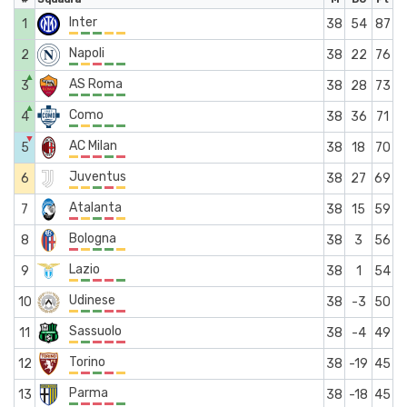
Inter
1
38
54
87
Napoli
2
38
22
76
▲
AS Roma
3
38
28
73
▲
Como
4
38
36
71
▼
AC Milan
5
38
18
70
Juventus
6
38
27
69
Atalanta
7
38
15
59
Bologna
8
38
3
56
Lazio
9
38
1
54
Udinese
10
38
-3
50
Sassuolo
11
38
-4
49
Torino
12
38
-19
45
Parma
13
38
-18
45