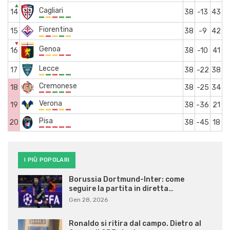
▲
Cagliari
14
38
-13
43
Fiorentina
15
38
-9
42
▼
Genoa
16
38
-10
41
Lecce
17
38
-22
38
Cremonese
18
38
-25
34
Verona
19
38
-36
21
Pisa
20
38
-45
18
I PIÙ POPOLARI
Borussia Dortmund-Inter: come
seguire la partita in diretta…
Gen 28, 2026
Ronaldo si ritira dal campo. Dietro al