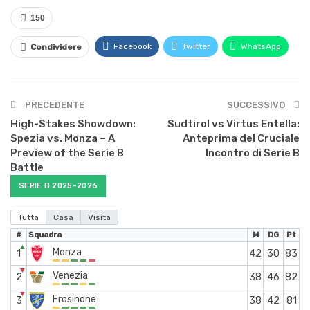
150
Facebook
Twitter
WhatsApp
Condividere
PRECEDENTE
SUCCESSIVO
High-Stakes Showdown:
Sudtirol vs Virtus Entella:
Spezia vs. Monza – A
Anteprima del Cruciale
Preview of the Serie B
Incontro di Serie B
Battle
SERIE B 2025-2026
Tutta
Casa
Visita
#
Squadra
M
DG
Pt
▲
Monza
1
42
30
83
▼
Venezia
2
38
46
82
▼
Frosinone
3
38
42
81