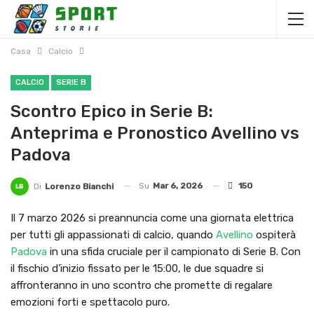
Casa
Calcio
CALCIO
SERIE B
Scontro Epico in Serie B:
Anteprima e Pronostico Avellino vs
Padova
Su
Mar 6, 2026
150
Di
Lorenzo Bianchi
Il 7 marzo 2026 si preannuncia come una giornata elettrica
per tutti gli appassionati di calcio, quando
Avellino
ospiterà
Padova
in una sfida cruciale per il campionato di Serie B. Con
il fischio d’inizio fissato per le 15:00, le due squadre si
affronteranno in uno scontro che promette di regalare
emozioni forti e spettacolo puro.