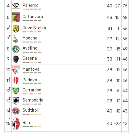
Palermo
4
40
27
75
Catanzaro
5
43
15
68
▲
Juve Stabia
6
41
-1
55
▼
Modena
7
39
12
55
Avellino
8
39
-15
49
Cesena
9
38
-11
46
Mantova
10
38
-12
46
▲
Padova
11
38
-10
46
▼
Carrarese
12
38
-5
44
▼
Sampdoria
13
38
-13
44
▲
Sudtirol
14
40
-10
43
▲
Bari
15
40
-22
42