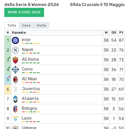
della Serie A Women 2026
Sfida Cruciale il 10 Maggio
SERIE A 2025-2026
Tutta
Casa
Visita
#
Squadra
M
DG
Pt
Inter
1
38
54
87
Napoli
2
38
22
76
▲
AS Roma
3
38
28
73
▲
Como
4
38
36
71
▼
AC Milan
5
38
18
70
Juventus
6
38
27
69
Atalanta
7
38
15
59
Bologna
8
38
3
56
Lazio
9
38
1
54
Udinese
10
38
-3
50