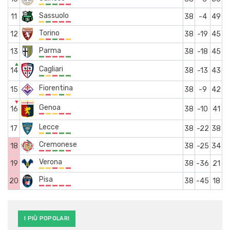
Sassuolo
11
38
-4
49
Torino
12
38
-19
45
Parma
13
38
-18
45
▲
Cagliari
14
38
-13
43
Fiorentina
15
38
-9
42
▼
Genoa
16
38
-10
41
Lecce
17
38
-22
38
Cremonese
18
38
-25
34
Verona
19
38
-36
21
Pisa
20
38
-45
18
I PIÙ POPOLARI