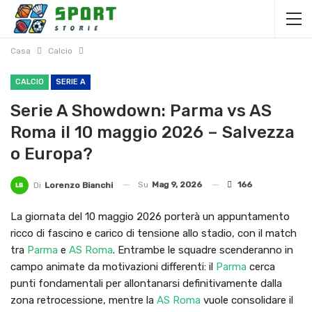
Casa
Calcio
CALCIO
SERIE A
Serie A Showdown: Parma vs AS
Roma il 10 maggio 2026 – Salvezza
o Europa?
Su
Mag 9, 2026
166
Di
Lorenzo Bianchi
La giornata del 10 maggio 2026 porterà un appuntamento
ricco di fascino e carico di tensione allo stadio, con il match
tra
Parma
e
AS Roma
. Entrambe le squadre scenderanno in
campo animate da motivazioni differenti: il
Parma
cerca
punti fondamentali per allontanarsi definitivamente dalla
zona retrocessione, mentre la
AS Roma
vuole consolidare il