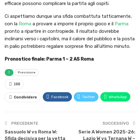
efficace possono complicare la partita agli ospiti.
Ci aspettiamo dunque una sfida combattuta tatticamente,
con la
Roma
a provare a imporre il proprio gioco e il
Parma
pronto a ripartire in contropiede. Il risultato dovrebbe
inclinarsi verso i capitolini, ma il calore del pubblico e la posta
in palio potrebbero regalare sorprese fino all’ultimo minuto.
Pronostico finale: Parma 1 – 2 AS Roma
Previsione
166
Facebook
Twitter
WhatsApp
Condividere
PRECEDENTE
SUCCESSIVO
Sassuolo W vs Roma W:
Serie A Women 2025-26:
Sfida decisiva per la vetta
Lazio W vs Ternana W –