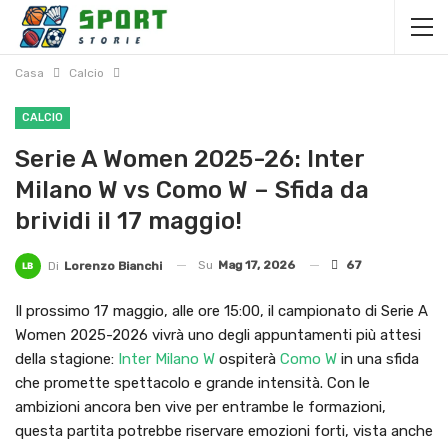
Casa
Calcio
CALCIO
Serie A Women 2025-26: Inter
Milano W vs Como W – Sfida da
brividi il 17 maggio!
Su
Mag 17, 2026
67
Di
Lorenzo Bianchi
Il prossimo 17 maggio, alle ore 15:00, il campionato di Serie A
Women 2025-2026 vivrà uno degli appuntamenti più attesi
della stagione:
Inter Milano W
ospiterà
Como W
in una sfida
che promette spettacolo e grande intensità. Con le
ambizioni ancora ben vive per entrambe le formazioni,
questa partita potrebbe riservare emozioni forti, vista anche