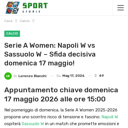
Casa
Calcio
CALCIO
Serie A Women: Napoli W vs
Sassuolo W – Sfida decisiva
domenica 17 maggio!
Su
Mag 17, 2026
49
Di
Lorenzo Bianchi
Appuntamento chiave domenica
17 maggio 2026 alle ore 15:00
Nel pomeriggio di domenica, la Serie A Women 2025-2026
propone uno scontro ricco di tensione e fascino:
Napoli W
ospiterà
Sassuolo W
in un match che promette emozioni e