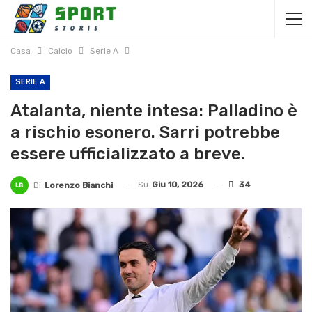
Casa
Calcio
Serie A
SERIE A
Atalanta, niente intesa: Palladino è
a rischio esonero. Sarri potrebbe
essere ufficializzato a breve.
Su
Giu 10, 2026
34
Di
Lorenzo Bianchi