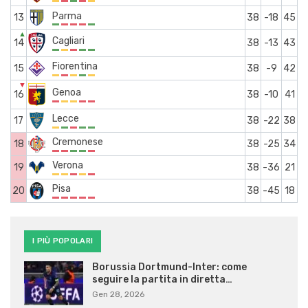
Parma
13
38
-18
45
▲
Cagliari
14
38
-13
43
Fiorentina
15
38
-9
42
▼
Genoa
16
38
-10
41
Lecce
17
38
-22
38
Cremonese
18
38
-25
34
Verona
19
38
-36
21
Pisa
20
38
-45
18
I PIÙ POPOLARI
Borussia Dortmund-Inter: come
seguire la partita in diretta…
Gen 28, 2026