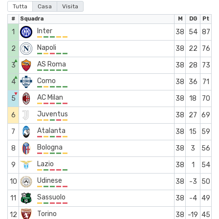
Tutta
Casa
Visita
#
Squadra
M
DG
Pt
Inter
1
38
54
87
Napoli
2
38
22
76
▲
AS Roma
3
38
28
73
▲
Como
4
38
36
71
▼
AC Milan
5
38
18
70
Juventus
6
38
27
69
Atalanta
7
38
15
59
Bologna
8
38
3
56
Lazio
9
38
1
54
Udinese
10
38
-3
50
Sassuolo
11
38
-4
49
Torino
12
38
-19
45