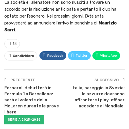
La società e l’allenatore non sono riusciti a trovare un
accordo per la risoluzione anticipata e pertanto il club ha
optato per l’esonero. Nei prossimi giorni, l’Atalanta
provvederà ad annunciare l’arrivo in panchina di
Maurizio
Sarri
.
34
Facebook
Twitter
WhatsApp
Condividere
PRECEDENTE
SUCCESSIVO
Fornaroli debutterà in
Italia, pareggio in Svezia:
Formula 1 a Barcellona:
le azzurre dovranno
sarà al volante della
affrontare i play-off per
McLaren durante le prove
accedere al Mondiale.
libere.
SERIE A 2025-2026