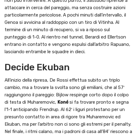
non può intervenire. A questo punto, il Sassuolo riprende a
attaccare in cerca del pareggio, ma senza costruire azioni
particolarmente pericolose. A pochi minuti dall’intervallo, il
Genoa si avvicina al raddoppio con un tiro di Vitinha. Al
termine di un minuto di recupero, si va a riposo sul
punteggio di 1-0. Al rientro nel tunnel, Berardi ed Ellertson
entrano in contatto e vengono espulsi dall’arbitro Rapuano,
lasciando entrambe le squadre in dieci.
Decide Ekuban
All’inizio della ripresa, De Rossi effettua subito un triplo
cambio, ma a trovare la svolta sono gli emiliani, che al 57′
raggiungono il pareggio: Bijlow respinge corto dopo il colpo
di testa di Muharemovic,
Koné
si fa trovare pronto e segna
l’1-1 anticipando Frendrup. Al 62′ i liguri protestano per un
presunto contatto in area di rigore tra Muharemovic ed
Ekuban, ma per l’arbitro non ci sono gli estremi per il penalty.
Nel finale, i ritmi calano, ma i padroni di casa all’84’ riescono a