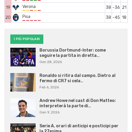
Verona
19
38
-36
21
Pisa
20
38
-45
18
I PIÙ POPOLARI
Borussia Dortmund-Inter: come
seguire la partita in diretta…
Gen 28, 2026
Ronaldo si ritira dal campo. Dietro al
fermo di CR7 si cela…
Feb 6, 2026
Andrew Howe nel cast di Don Matteo:
interpreterà la parte di…
Gen 9, 2026
Serie A, orari di anticipi e posticipi per
la 27esima…