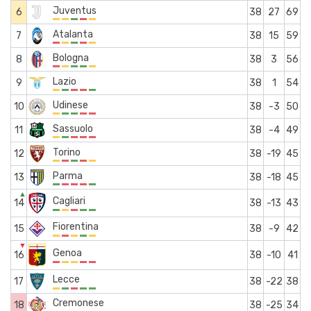
Juventus
6
38
27
69
Atalanta
7
38
15
59
Bologna
8
38
3
56
Lazio
9
38
1
54
Udinese
10
38
-3
50
Sassuolo
11
38
-4
49
Torino
12
38
-19
45
Parma
13
38
-18
45
▲
Cagliari
14
38
-13
43
Fiorentina
15
38
-9
42
▼
Genoa
16
38
-10
41
Lecce
17
38
-22
38
Cremonese
18
38
-25
34