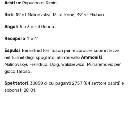
Arbitro
: Rapuano di Rimini
Reti
: 18′ pt Malinovskyi. 13′ st Koné, 39′ st Ekuban.
Angoli
: 5 a 3 per il Genoa .
Recupero
: 1′ e 4′.
Espulsi
: Berardi ed Ellertsson per reciproche scorrettezze
nel tunnel degli spogliatoi all’intervallo
Ammoniti
:
Malinovskyi, Frendrup, Doig, Walukiewics, Muharemovic per
gioco falloso .
Spettatori
: 30858 di cui paganti 2757 (84 settore ospiti) e
abbonati 28101.