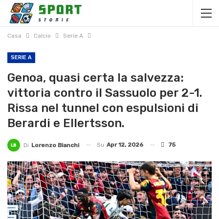
Casa
Calcio
Serie A
SERIE A
Genoa, quasi certa la salvezza:
vittoria contro il Sassuolo per 2-1.
Rissa nel tunnel con espulsioni di
Berardi e Ellertsson.
Su
Apr 12, 2026
75
Di
Lorenzo Bianchi