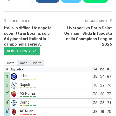
PRECEDENTE
SUCCESSIVO
Italia in difficoltà: dopo la
Liverpool vs Paris Saint
sconfitta in Bosnia, solo
Germain: Sfida Infuocata
64 giocatori italiani in
nella Champions League
campo nella serie A.
2026
SERIE A 2025-2026
Tutta
Casa
Visita
#
Squadra
M
DG
Pt
Inter
1
38
54
87
Napoli
2
38
22
76
▲
AS Roma
3
38
28
73
▲
Como
4
38
36
71
▼
AC Milan
5
38
18
70