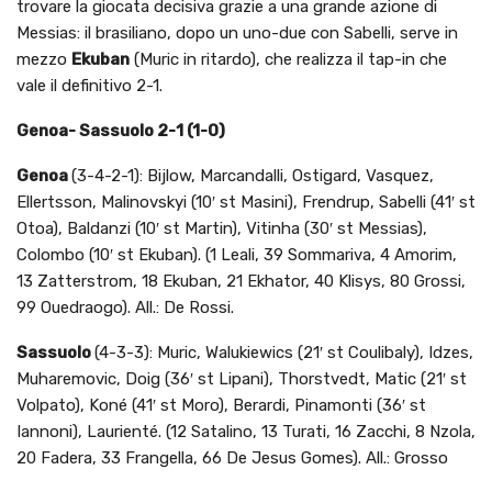
trovare la giocata decisiva grazie a una grande azione di
Messias: il brasiliano, dopo un uno-due con Sabelli, serve in
mezzo
Ekuban
(Muric in ritardo), che realizza il tap-in che
vale il definitivo 2-1.
Genoa- Sassuolo 2-1 (1-0)
Genoa
(3-4-2-1): Bijlow, Marcandalli, Ostigard, Vasquez,
Ellertsson, Malinovskyi (10′ st Masini), Frendrup, Sabelli (41′ st
Otoa), Baldanzi (10′ st Martin), Vitinha (30′ st Messias),
Colombo (10′ st Ekuban). (1 Leali, 39 Sommariva, 4 Amorim,
13 Zatterstrom, 18 Ekuban, 21 Ekhator, 40 Klisys, 80 Grossi,
99 Ouedraogo). All.: De Rossi.
Sassuolo
(4-3-3): Muric, Walukiewics (21′ st Coulibaly), Idzes,
Muharemovic, Doig (36′ st Lipani), Thorstvedt, Matic (21′ st
Volpato), Koné (41′ st Moro), Berardi, Pinamonti (36′ st
Iannoni), Laurienté. (12 Satalino, 13 Turati, 16 Zacchi, 8 Nzola,
20 Fadera, 33 Frangella, 66 De Jesus Gomes). All.: Grosso