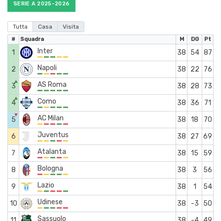
SERIE A 2025-2026
Tutta
Casa
Visita
#
Squadra
M
DG
Pt
Inter
1
38
54
87
Napoli
2
38
22
76
▲
AS Roma
3
38
28
73
▲
Como
4
38
36
71
▼
AC Milan
5
38
18
70
Juventus
6
38
27
69
Atalanta
7
38
15
59
Bologna
8
38
3
56
Lazio
9
38
1
54
Udinese
10
38
-3
50
Sassuolo
11
38
-4
49