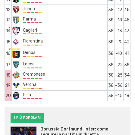
Torino
12
38
-19
45
Parma
13
38
-18
45
▲
Cagliari
14
38
-13
43
Fiorentina
15
38
-9
42
▼
Genoa
16
38
-10
41
Lecce
17
38
-22
38
Cremonese
18
38
-25
34
Verona
19
38
-36
21
Pisa
20
38
-45
18
I PIÙ POPOLARI
Borussia Dortmund-Inter: come
seguire la partita in diretta…