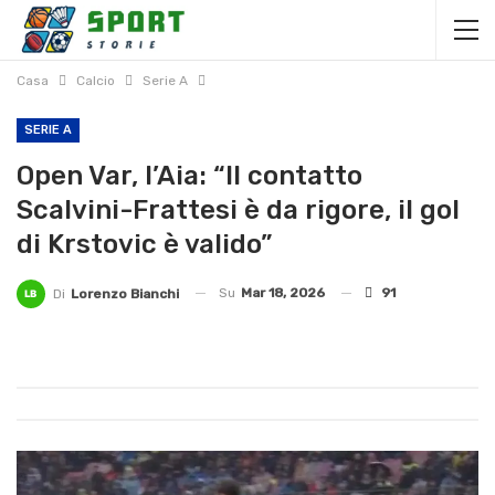
Casa
Calcio
Serie A
SERIE A
Open Var, l’Aia: “Il contatto
Scalvini-Frattesi è da rigore, il gol
di Krstovic è valido”
Su
Mar 18, 2026
91
Di
Lorenzo Bianchi