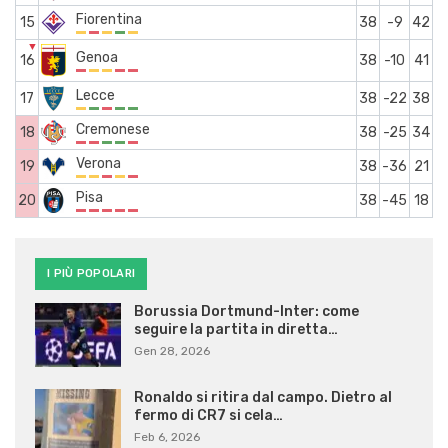
Fiorentina
15
38
-9
42
▼
Genoa
16
38
-10
41
Lecce
17
38
-22
38
Cremonese
18
38
-25
34
Verona
19
38
-36
21
Pisa
20
38
-45
18
I PIÙ POPOLARI
Borussia Dortmund-Inter: come
seguire la partita in diretta…
Gen 28, 2026
Ronaldo si ritira dal campo. Dietro al
fermo di CR7 si cela…
Feb 6, 2026