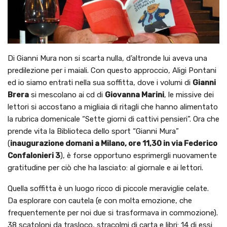
Di Gianni Mura non si scarta nulla, d’altronde lui aveva una
predilezione per i maiali. Con questo approccio, Aligi Pontani
ed io siamo entrati nella sua soffitta, dove i volumi di
Gianni
Brera
si mescolano ai cd di
Giovanna Marini
, le missive dei
lettori si accostano a migliaia di ritagli che hanno alimentato
la rubrica domenicale “Sette giorni di cattivi pensieri”. Ora che
prende vita la Biblioteca dello sport “Gianni Mura”
(
inaugurazione domani a Milano, ore 11,30 in via Federico
Confalonieri 3
), è forse opportuno esprimergli nuovamente
gratitudine per ciò che ha lasciato: al giornale e ai lettori.
Quella soffitta è un luogo ricco di piccole meraviglie celate.
Da esplorare con cautela (e con molta emozione, che
frequentemente per noi due si trasformava in commozione).
38 scatoloni da trasloco, stracolmi di carta e libri: 14 di essi