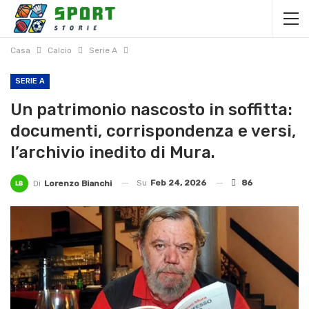
Casa
Calcio
Serie A
SERIE A
Un patrimonio nascosto in soffitta:
documenti, corrispondenza e versi,
l’archivio inedito di Mura.
Su
Feb 24, 2026
86
Di
Lorenzo Bianchi