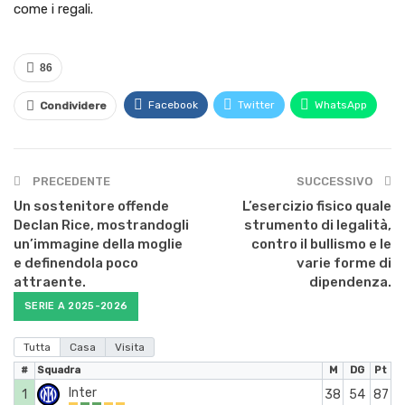
come i regali.
86
Facebook
Twitter
WhatsApp
Condividere
PRECEDENTE
SUCCESSIVO
Un sostenitore offende
L’esercizio fisico quale
Declan Rice, mostrandogli
strumento di legalità,
un’immagine della moglie
contro il bullismo e le
e definendola poco
varie forme di
attraente.
dipendenza.
SERIE A 2025-2026
Tutta
Casa
Visita
#
Squadra
M
DG
Pt
Inter
1
38
54
87