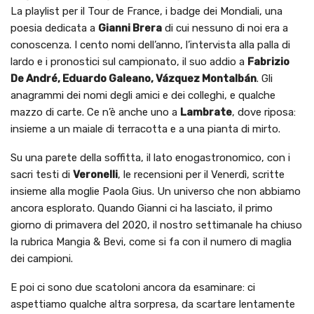
La playlist per il Tour de France, i badge dei Mondiali, una
poesia dedicata a
Gianni Brera
di cui nessuno di noi era a
conoscenza. I cento nomi dell’anno, l’intervista alla palla di
lardo e i pronostici sul campionato, il suo addio a
Fabrizio
De André, Eduardo Galeano, Vázquez Montalbán
. Gli
anagrammi dei nomi degli amici e dei colleghi, e qualche
mazzo di carte. Ce n’è anche uno a
Lambrate
, dove riposa:
insieme a un maiale di terracotta e a una pianta di mirto.
Su una parete della soffitta, il lato enogastronomico, con i
sacri testi di
Veronelli
, le recensioni per il Venerdì, scritte
insieme alla moglie Paola Gius. Un universo che non abbiamo
ancora esplorato. Quando Gianni ci ha lasciato, il primo
giorno di primavera del 2020, il nostro settimanale ha chiuso
la rubrica Mangia & Bevi, come si fa con il numero di maglia
dei campioni.
E poi ci sono due scatoloni ancora da esaminare: ci
aspettiamo qualche altra sorpresa, da scartare lentamente