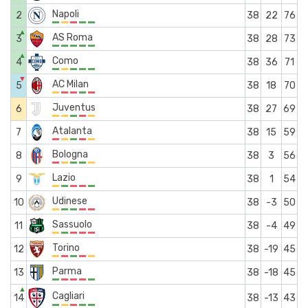
Napoli
2
38
22
76
▲
AS Roma
3
38
28
73
▲
Como
4
38
36
71
▼
AC Milan
5
38
18
70
Juventus
6
38
27
69
Atalanta
7
38
15
59
Bologna
8
38
3
56
Lazio
9
38
1
54
Udinese
10
38
-3
50
Sassuolo
11
38
-4
49
Torino
12
38
-19
45
Parma
13
38
-18
45
▲
Cagliari
14
38
-13
43