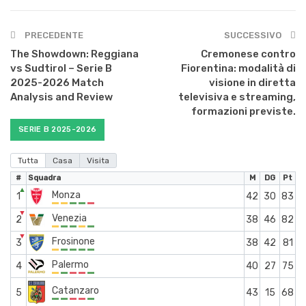
PRECEDENTE
SUCCESSIVO
The Showdown: Reggiana
Cremonese contro
vs Sudtirol – Serie B
Fiorentina: modalità di
2025-2026 Match
visione in diretta
Analysis and Review
televisiva e streaming,
formazioni previste.
SERIE B 2025-2026
Tutta
Casa
Visita
#
Squadra
M
DG
Pt
▲
Monza
1
42
30
83
▼
Venezia
2
38
46
82
▼
Frosinone
3
38
42
81
Palermo
4
40
27
75
Catanzaro
5
43
15
68