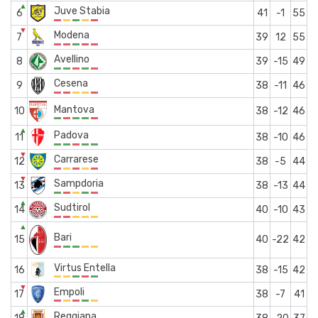
▲
Juve Stabia
6
41
-1
55
▼
Modena
7
39
12
55
Avellino
8
39
-15
49
Cesena
9
38
-11
46
Mantova
10
38
-12
46
▲
Padova
11
38
-10
46
▼
Carrarese
12
38
-5
44
▼
Sampdoria
13
38
-13
44
▲
Sudtirol
14
40
-10
43
▲
Bari
15
40
-22
42
Virtus Entella
16
38
-15
42
▼
Empoli
17
38
-7
41
▲
Reggiana