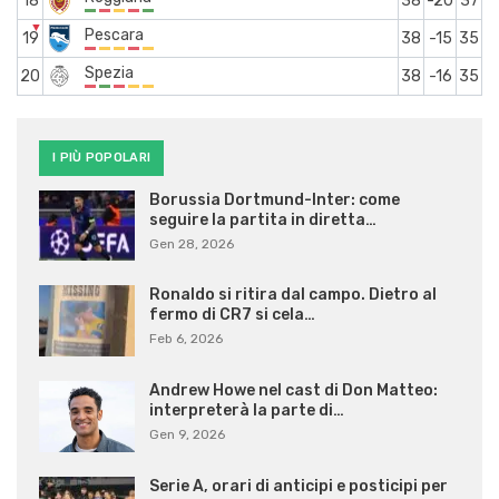
18
38
-20
37
▼
Pescara
19
38
-15
35
Spezia
20
38
-16
35
I PIÙ POPOLARI
Borussia Dortmund-Inter: come
seguire la partita in diretta…
Gen 28, 2026
Ronaldo si ritira dal campo. Dietro al
fermo di CR7 si cela…
Feb 6, 2026
Andrew Howe nel cast di Don Matteo:
interpreterà la parte di…
Gen 9, 2026
Serie A, orari di anticipi e posticipi per