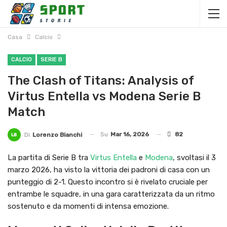
Casa
Calcio
CALCIO
SERIE B
The Clash of Titans: Analysis of
Virtus Entella vs Modena Serie B
Match
Su
Mar 16, 2026
82
Di
Lorenzo Bianchi
La partita di Serie B tra
Virtus Entella
e
Modena
, svoltasi il 3
marzo 2026, ha visto la vittoria dei padroni di casa con un
punteggio di 2-1. Questo incontro si è rivelato cruciale per
entrambe le squadre, in una gara caratterizzata da un ritmo
sostenuto e da momenti di intensa emozione.