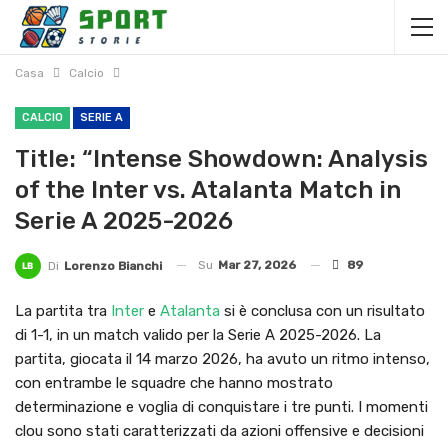
Casa
Calcio
CALCIO
SERIE A
Title: “Intense Showdown: Analysis
of the Inter vs. Atalanta Match in
Serie A 2025-2026
Su
Mar 27, 2026
89
Di
Lorenzo Bianchi
La partita tra
Inter
e
Atalanta
si è conclusa con un risultato
di 1-1, in un match valido per la Serie A 2025-2026. La
partita, giocata il 14 marzo 2026, ha avuto un ritmo intenso,
con entrambe le squadre che hanno mostrato
determinazione e voglia di conquistare i tre punti. I momenti
clou sono stati caratterizzati da azioni offensive e decisioni