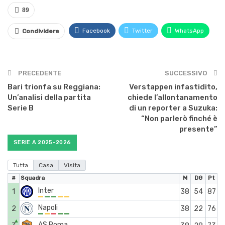
89
Facebook
Twitter
WhatsApp
Condividere
PRECEDENTE
SUCCESSIVO
Bari trionfa su Reggiana:
Verstappen infastidito,
Un’analisi della partita
chiede l’allontanamento
Serie B
di un reporter a Suzuka:
“Non parlerò finché è
presente”
SERIE A 2025-2026
Tutta
Casa
Visita
#
Squadra
M
DG
Pt
Inter
1
38
54
87
Napoli
2
38
22
76
▲
AS Roma