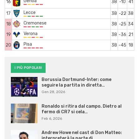
Genoa
16
38
-10
41
Lecce
17
38
-22
38
Cremonese
18
38
-25
34
Verona
19
38
-36
21
Pisa
20
38
-45
18
I PIÙ POPOLARI
Borussia Dortmund-Inter: come
seguire la partita in diretta…
Gen 28, 2026
Ronaldo si ritira dal campo. Dietro al
fermo di CR7 si cela…
Feb 6, 2026
Andrew Howe nel cast di Don Matteo:
interpreterà la parte di…