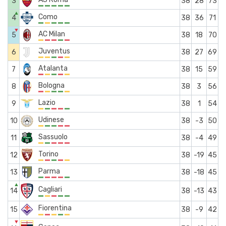
3
38
28
73
▲
Como
4
38
36
71
▼
AC Milan
5
38
18
70
Juventus
6
38
27
69
Atalanta
7
38
15
59
Bologna
8
38
3
56
Lazio
9
38
1
54
Udinese
10
38
-3
50
Sassuolo
11
38
-4
49
Torino
12
38
-19
45
Parma
13
38
-18
45
▲
Cagliari
14
38
-13
43
Fiorentina
15
38
-9
42
▼