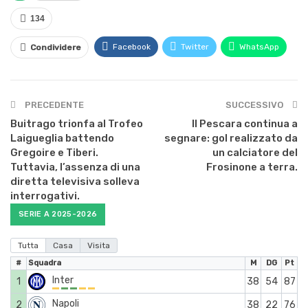
134
Facebook
Twitter
WhatsApp
Condividere
PRECEDENTE
SUCCESSIVO
Buitrago trionfa al Trofeo
Il Pescara continua a
Laigueglia battendo
segnare: gol realizzato da
Gregoire e Tiberi.
un calciatore del
Tuttavia, l’assenza di una
Frosinone a terra.
diretta televisiva solleva
interrogativi.
SERIE A 2025-2026
Tutta
Casa
Visita
#
Squadra
M
DG
Pt
Inter
1
38
54
87
Napoli
2
38
22
76