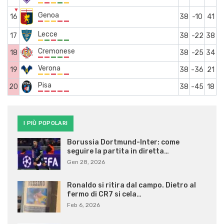
▼
Genoa
16
38
-10
41
Lecce
17
38
-22
38
Cremonese
18
38
-25
34
Verona
19
38
-36
21
Pisa
20
38
-45
18
I PIÙ POPOLARI
Borussia Dortmund-Inter: come
seguire la partita in diretta…
Gen 28, 2026
Ronaldo si ritira dal campo. Dietro al
fermo di CR7 si cela…
Feb 6, 2026