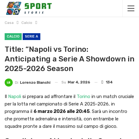
Casa
Calcio
CALCIO
SERIE A
Title: “Napoli vs Torino:
Anticipating a Serie A Showdown in
2025-2026 Season
Su
Mar 4, 2026
134
Di
Lorenzo Bianchi
Il
Napoli
si prepara ad affrontare il
Torino
in un match cruciale
per la lotta nel campionato di Serie A 2025-2026, in
programma il
6 marzo 2026 alle 20:45
. Sarà un incontro
che promette adrenalina e intensità, con entrambe le
squadre pronte a dare il massimo sul campo di gioco.