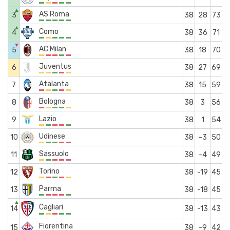
▲
AS Roma
3
38
28
73
▲
Como
4
38
36
71
▼
AC Milan
5
38
18
70
Juventus
6
38
27
69
Atalanta
7
38
15
59
Bologna
8
38
3
56
Lazio
9
38
1
54
Udinese
10
38
-3
50
Sassuolo
11
38
-4
49
Torino
12
38
-19
45
Parma
13
38
-18
45
▲
Cagliari
14
38
-13
43
Fiorentina
15
38
-9
42