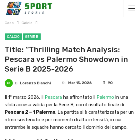
Casa
Calcio
CALCIO
SERIE B
Title: “Thrilling Match Analysis:
Pescara vs Palermo Showdown in
Serie B 2025-2026
Su
Mar 15, 2026
90
Di
Lorenzo Bianchi
Il 1° marzo 2026, il
Pescara
ha affrontato il
Palermo
in una
sfida accesa valida per la Serie B, con il risultato finale di
Pescara 2 – 1 Palermo
. La partita si è caratterizzata per un
ritmo sostenuto e per momenti di alta intensità, in cui
entrambe le squadre hanno cercato il dominio del campo.