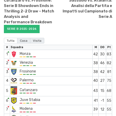
Catanzaro vs. Frosinone:
Sassuolo vs. Atalanta:
Serie B Showdown Ends in
Analisi della Partita e
Thrilling 2-2 Draw – Match
Impatti sul Campionato di
Analysis and
Serie A
Performance Breakdown
SERIE B 2025-2026
Tutta
Casa
Visita
#
Squadra
M
DG
Pt
▲
Monza
1
42
30
83
▼
Venezia
2
38
46
82
▼
Frosinone
3
38
42
81
Palermo
4
40
27
75
Catanzaro
5
43
15
68
▲
Juve Stabia
6
41
-1
55
▼
Modena
7
39
12
55