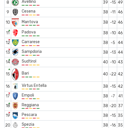
Avellino
8
39
-15
49
Cesena
9
38
-11
46
Mantova
10
38
-12
46
▲
Padova
11
38
-10
46
▼
Carrarese
12
38
-5
44
▼
Sampdoria
13
38
-13
44
▲
Sudtirol
14
40
-10
43
▲
Bari
15
40
-22
42
Virtus Entella
16
38
-15
42
▼
Empoli
17
38
-7
41
▲
Reggiana
18
38
-20
37
▼
Pescara
19
38
-15
35
Spezia
20
38
-16
35