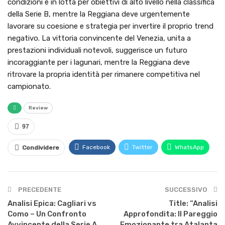
condizioni e in lotta per obiettivi di alto livello nella classifica
della Serie B, mentre la Reggiana deve urgentemente
lavorare su coesione e strategia per invertire il proprio trend
negativo. La vittoria convincente del Venezia, unita a
prestazioni individuali notevoli, suggerisce un futuro
incoraggiante per i lagunari, mentre la Reggiana deve
ritrovare la propria identità per rimanere competitiva nel
campionato.
Review
97
Facebook
Twitter
WhatsApp
Condividere
PRECEDENTE
SUCCESSIVO
Analisi Epica: Cagliari vs
Title: “Analisi
Como – Un Confronto
Approfondita: Il Pareggio
Avvincente della Serie A
Emozionante tra Atalanta