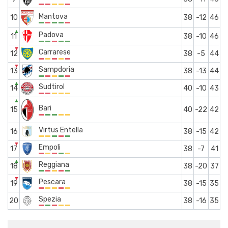
Mantova
10
38
-12
46
▲
Padova
11
38
-10
46
▼
Carrarese
12
38
-5
44
▼
Sampdoria
13
38
-13
44
▲
Sudtirol
14
40
-10
43
▲
Bari
15
40
-22
42
Virtus Entella
16
38
-15
42
▼
Empoli
17
38
-7
41
▲
Reggiana
18
38
-20
37
▼
Pescara
19
38
-15
35
Spezia
20
38
-16
35