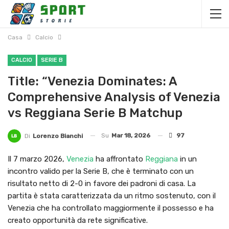
Casa
Calcio
CALCIO
SERIE B
Title: “Venezia Dominates: A
Comprehensive Analysis of Venezia
vs Reggiana Serie B Matchup
Su
Mar 18, 2026
97
Di
Lorenzo Bianchi
Il 7 marzo 2026,
Venezia
ha affrontato
Reggiana
in un
incontro valido per la Serie B, che è terminato con un
risultato netto di 2-0 in favore dei padroni di casa. La
partita è stata caratterizzata da un ritmo sostenuto, con il
Venezia che ha controllato maggiormente il possesso e ha
creato opportunità da rete significative.