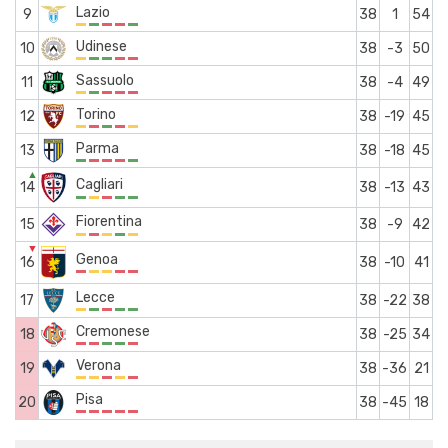
Lazio
9
38
1
54
Udinese
10
38
-3
50
Sassuolo
11
38
-4
49
Torino
12
38
-19
45
Parma
13
38
-18
45
▲
Cagliari
14
38
-13
43
Fiorentina
15
38
-9
42
▼
Genoa
16
38
-10
41
Lecce
17
38
-22
38
Cremonese
18
38
-25
34
Verona
19
38
-36
21
Pisa
20
38
-45
18