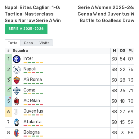
Napoli Bites Cagliari 1-0:
Serie A Women 2025-26:
Tactical Masterclass
Genoa W and Juventus W
Seals Narrow Serie A Win
Battle to Goalless Draw
SERIE A 2025-2026
Tutta
Casa
Visita
#
Squadra
M
DG
Pt
Inter
1
38
54
87
Napoli
2
38
22
76
▲
AS Roma
3
38
28
73
▲
Como
4
38
36
71
▼
AC Milan
5
38
18
70
Juventus
6
38
27
69
Atalanta
7
38
15
59
Bologna
8
38
3
56