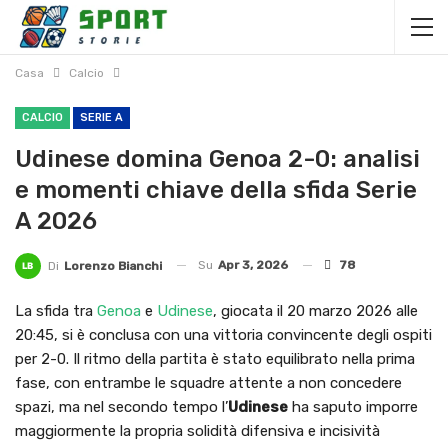
Casa
Calcio
CALCIO
SERIE A
Udinese domina Genoa 2-0: analisi
e momenti chiave della sfida Serie
A 2026
Su
Apr 3, 2026
78
Di
Lorenzo Bianchi
La sfida tra
Genoa
e
Udinese
, giocata il 20 marzo 2026 alle
20:45, si è conclusa con una vittoria convincente degli ospiti
per 2-0. Il ritmo della partita è stato equilibrato nella prima
fase, con entrambe le squadre attente a non concedere
spazi, ma nel secondo tempo l’
Udinese
ha saputo imporre
maggiormente la propria solidità difensiva e incisività