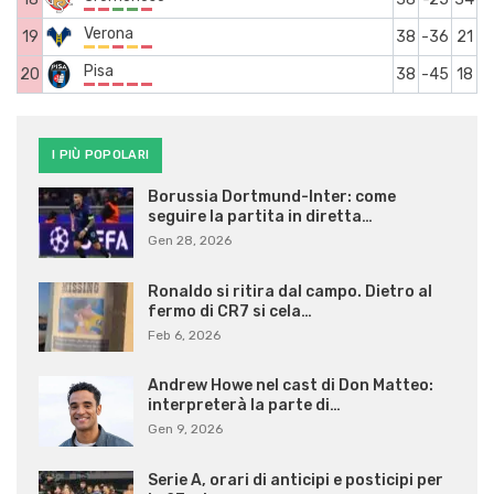
Verona
19
38
-36
21
Pisa
20
38
-45
18
I PIÙ POPOLARI
Borussia Dortmund-Inter: come
seguire la partita in diretta…
Gen 28, 2026
Ronaldo si ritira dal campo. Dietro al
fermo di CR7 si cela…
Feb 6, 2026
Andrew Howe nel cast di Don Matteo:
interpreterà la parte di…
Gen 9, 2026
Serie A, orari di anticipi e posticipi per