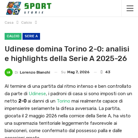
Casa
Calcio
CALCIO
SERIE A
Udinese domina Torino 2-0: analisi
e highlights della Serie A 2025-26
Su
Mag 7, 2026
43
Di
Lorenzo Bianchi
Al termine di una partita dal ritmo intenso e ben controllato
da parte di
Udinese
, i padroni di casa si sono imposti con un
netto
2-0
ai danni di un
Torino
mai realmente capace di
impensierire seriamente la difesa avversaria. La partita,
giocata il 2 maggio 2026 nella cornice della Serie A, ha visto
una supremazia territoriale leggermente favorevole ai
bianconeri, come confermato dal possesso palla e dalle
occasioni create.