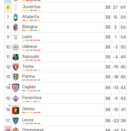
Juventus
6
38
27
69
Atalanta
7
38
15
59
Bologna
8
38
3
56
Lazio
9
38
1
54
Udinese
10
38
-3
50
Sassuolo
11
38
-4
49
Torino
12
38
-19
45
Parma
13
38
-18
45
▲
Cagliari
14
38
-13
43
Fiorentina
15
38
-9
42
▼
Genoa
16
38
-10
41
Lecce
17
38
-22
38
Cremonese
18
38
-25
34