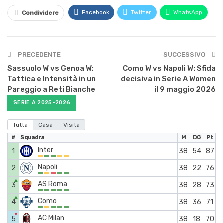
Facebook
Twitter
WhatsApp
Condividere
PRECEDENTE
SUCCESSIVO
Sassuolo W vs Genoa W:
Como W vs Napoli W: Sfida
Tattica e Intensità in un
decisiva in Serie A Women
Pareggio a Reti Bianche
il 9 maggio 2026
SERIE A 2025-2026
Tutta
Casa
Visita
#
Squadra
M
DG
Pt
Inter
1
38
54
87
Napoli
2
38
22
76
▲
AS Roma
3
38
28
73
▲
Como
4
38
36
71
▼
AC Milan
5
38
18
70