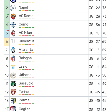
Napoli
2
38
22
76
▲
AS Roma
3
38
28
73
▲
Como
4
38
36
71
▼
AC Milan
5
38
18
70
Juventus
6
38
27
69
Atalanta
7
38
15
59
Bologna
8
38
3
56
Lazio
9
38
1
54
Udinese
10
38
-3
50
Sassuolo
11
38
-4
49
Torino
12
38
-19
45
Parma
13
38
-18
45
▲
Cagliari
14
38
-13
43