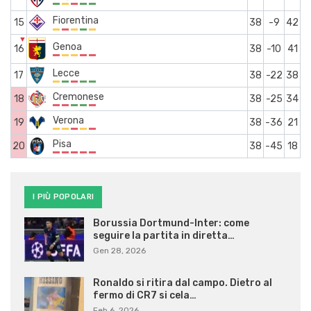
Fiorentina
15
38
-9
42
▼
Genoa
16
38
-10
41
Lecce
17
38
-22
38
Cremonese
18
38
-25
34
Verona
19
38
-36
21
Pisa
20
38
-45
18
I PIÙ POPOLARI
Borussia Dortmund-Inter: come
seguire la partita in diretta…
Gen 28, 2026
Ronaldo si ritira dal campo. Dietro al
fermo di CR7 si cela…
Feb 6, 2026