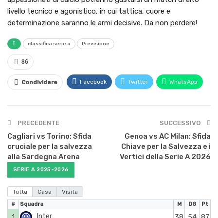
livello tecnico e agonistico, in cui tattica, cuore e
determinazione saranno le armi decisive. Da non perdere!
classifica serie a
Previsione
86
Facebook
Twitter
WhatsApp
Condividere
PRECEDENTE
SUCCESSIVO
Cagliari vs Torino: Sfida
Genoa vs AC Milan: Sfida
cruciale per la salvezza
Chiave per la Salvezza e i
alla Sardegna Arena
Vertici della Serie A 2026
SERIE A 2025-2026
Tutta
Casa
Visita
#
Squadra
M
DG
Pt
Inter
1
38
54
87