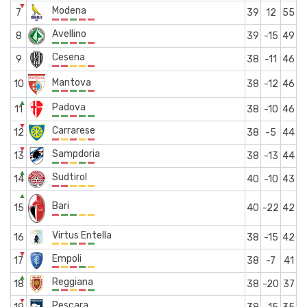
▼
Modena
7
39
12
55
Avellino
8
39
-15
49
Cesena
9
38
-11
46
Mantova
10
38
-12
46
▲
Padova
11
38
-10
46
▼
Carrarese
12
38
-5
44
▼
Sampdoria
13
38
-13
44
▲
Sudtirol
14
40
-10
43
▲
Bari
15
40
-22
42
Virtus Entella
16
38
-15
42
▼
Empoli
17
38
-7
41
▲
Reggiana
18
38
-20
37
▼
Pescara