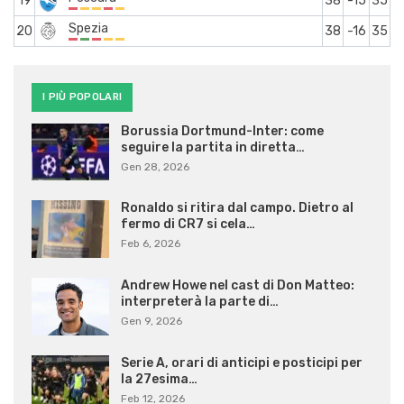
19
38
-15
35
Spezia
20
38
-16
35
I PIÙ POPOLARI
Borussia Dortmund-Inter: come
seguire la partita in diretta…
Gen 28, 2026
Ronaldo si ritira dal campo. Dietro al
fermo di CR7 si cela…
Feb 6, 2026
Andrew Howe nel cast di Don Matteo:
interpreterà la parte di…
Gen 9, 2026
Serie A, orari di anticipi e posticipi per
la 27esima…
Feb 12, 2026