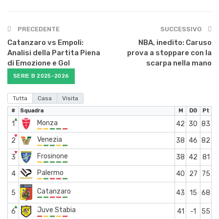
PRECEDENTE
SUCCESSIVO
Catanzaro vs Empoli:
NBA, inedito: Caruso
Analisi della Partita Piena
prova a stoppare con la
di Emozione e Gol
scarpa nella mano
SERIE B 2025-2026
Tutta
Casa
Visita
#
Squadra
M
DG
Pt
▲
Monza
1
42
30
83
▼
Venezia
2
38
46
82
▼
Frosinone
3
38
42
81
Palermo
4
40
27
75
Catanzaro
5
43
15
68
▲
Juve Stabia
6
41
-1
55