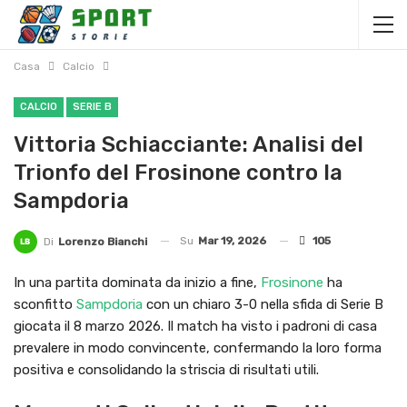
Casa
Calcio
CALCIO
SERIE B
Vittoria Schiacciante: Analisi del
Trionfo del Frosinone contro la
Sampdoria
Su
Mar 19, 2026
105
Di
Lorenzo Bianchi
In una partita dominata da inizio a fine,
Frosinone
ha
sconfitto
Sampdoria
con un chiaro 3-0 nella sfida di Serie B
giocata il 8 marzo 2026. Il match ha visto i padroni di casa
prevalere in modo convincente, confermando la loro forma
positiva e consolidando la striscia di risultati utili.