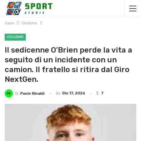
Casa
Ciclismo
CICLISMO
Il sedicenne O’Brien perde la vita a
seguito di un incidente con un
camion. Il fratello si ritira dal Giro
NextGen.
Su
Giu 17, 2026
7
Di
Paolo Rinaldi