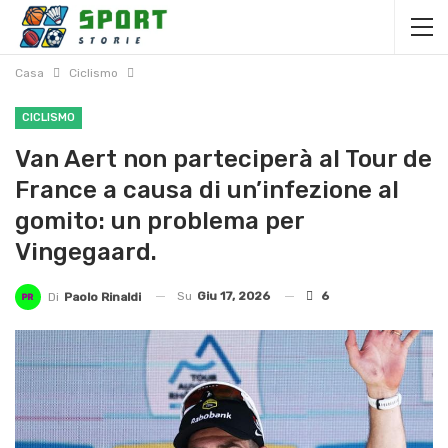
Casa
Ciclismo
CICLISMO
Van Aert non parteciperà al Tour de
France a causa di un’infezione al
gomito: un problema per
Vingegaard.
Su
Giu 17, 2026
6
Di
Paolo Rinaldi