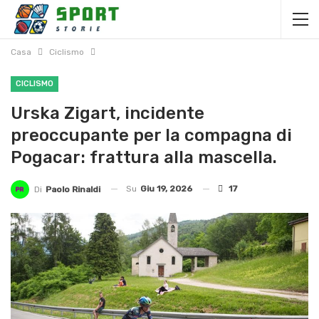
Casa
Ciclismo
CICLISMO
Urska Zigart, incidente
preoccupante per la compagna di
Pogacar: frattura alla mascella.
Su
Giu 19, 2026
17
Di
Paolo Rinaldi