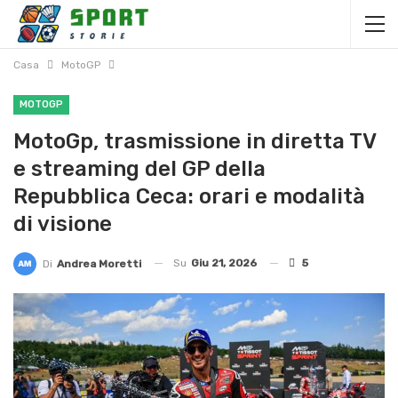
Casa
MotoGP
MOTOGP
MotoGp, trasmissione in diretta TV
e streaming del GP della
Repubblica Ceca: orari e modalità
di visione
Su
Giu 21, 2026
5
Di
Andrea Moretti