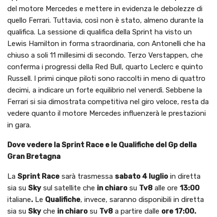
del motore Mercedes e mettere in evidenza le debolezze di
quello Ferrari. Tuttavia, così non è stato, almeno durante la
qualifica. La sessione di qualifica della Sprint ha visto un
Lewis Hamilton in forma straordinaria, con Antonelli che ha
chiuso a soli 11 millesimi di secondo. Terzo Verstappen, che
conferma i progressi della Red Bull, quarto Leclerc e quinto
Russell. I primi cinque piloti sono raccolti in meno di quattro
decimi, a indicare un forte equilibrio nel venerdì. Sebbene la
Ferrari si sia dimostrata competitiva nel giro veloce, resta da
vedere quanto il motore Mercedes influenzerà le prestazioni
in gara.
Dove vedere la Sprint Race e le Qualifiche del Gp della
Gran Bretagna
La
Sprint Race
sarà trasmessa
sabato 4 luglio
in diretta
sia su
Sky
sul satellite che
in chiaro
su
Tv8
alle ore
13:00
italiane
.
Le
Qualifiche
, invece, saranno disponibili in diretta
sia su
Sky
che
in chiaro
su
Tv8
a partire dalle
ore 17:00.