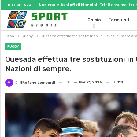
Nazionale, lo staff di Mancini: Oriali assume il ru
DI TENDENZA
Calcio
Formula 1
Casa
Rugby
Quesada effettua tre sostituzioni in Galles: puntare alla 
RUGBY
Quesada effettua tre sostituzioni in G
Nazioni di sempre.
Ultimo
Mar 21, 2026
110
Di
Stefano Lombardi