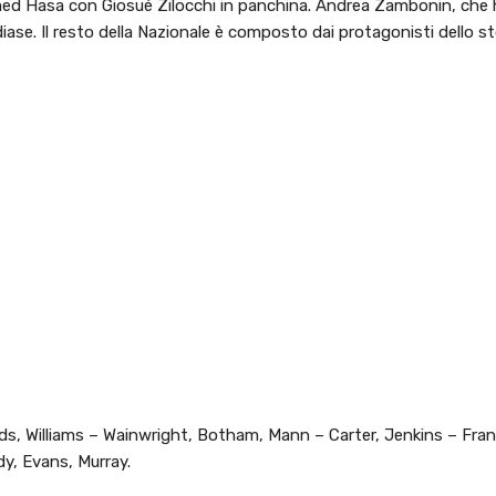
hamed Hasa con Giosué Zilocchi in panchina. Andrea Zambonin, che
Odiase. Il resto della Nazionale è composto dai protagonisti dello s
Williams – Wainwright, Botham, Mann – Carter, Jenkins – Franc
rdy, Evans, Murray.