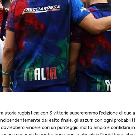
stra storia rugbistica: con 3 vittorie supereremmo l’edizione di due a
ndipendentemente dall’esito finale, gli azzurri con ogni probabilit
da dovrebbero vincere con un punteggio molto ampio e confidare i
nvece superare la nostra posizione in classifica l’Inghilterra, che