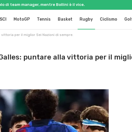
olo di team manager, mentre Bollini è il vice.
SCI
MotoGP
Tennis
Basket
Rugby
Ciclismo
Gol
vittoria per il miglior Sei Nazioni di sempre.
alles: puntare alla vittoria per il migli