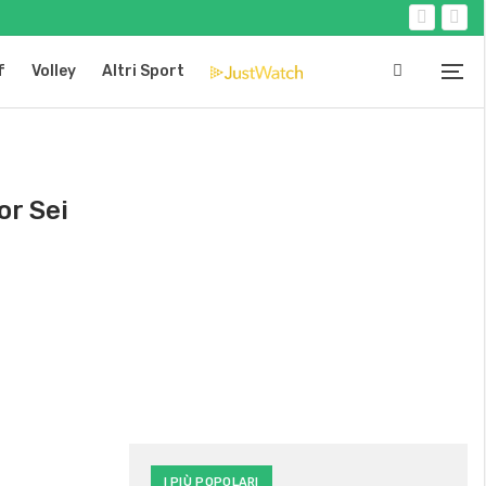
f
Volley
Altri Sport
or Sei
I PIÙ POPOLARI