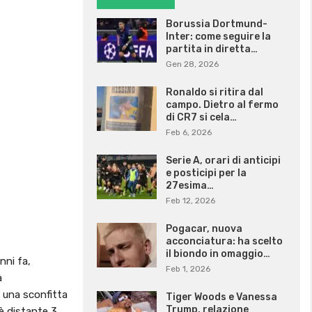
Borussia Dortmund-
Inter: come seguire la
partita in diretta…
Gen 28, 2026
Ronaldo si ritira dal
campo. Dietro al fermo
di CR7 si cela…
Feb 6, 2026
Serie A, orari di anticipi
e posticipi per la
27esima…
Feb 12, 2026
Pogacar, nuova
acconciatura: ha scelto
il biondo in omaggio…
nni fa,
Feb 1, 2026
à
n una sconfitta
Tiger Woods e Vanessa
Trump, relazione
 è distante 3