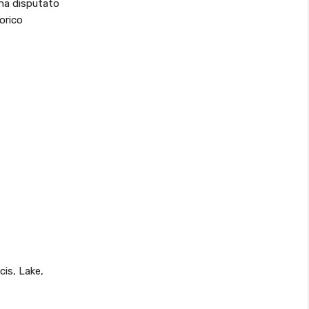
 ha disputato
torico
is, Lake,