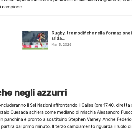
si campione.
Rugby, tre modifiche nella formazione i
sfida…
Mar 5, 2026
he negli azzurri
ncluderanno il Sei Nazioni affrontando il Galles (ore 17.40, diretta
t Gonzalo Quesada schiera come mediano di mischia Alessandro Fusco
e in panchina è pronto a sostituirlo Stephen Varney. Anche Federi
artirà dal primo minuto. Il terzo cambiamento riguarda il ruolo di