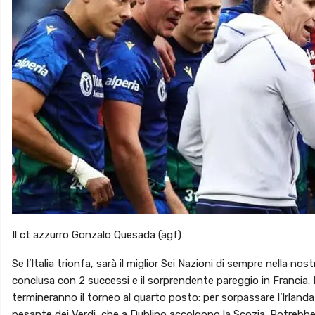
Il ct azzurro Gonzalo Quesada (agf)
Se l’Italia trionfa, sarà il miglior Sei Nazioni di sempre nella no
conclusa con 2 successi e il sorprendente pareggio in Francia. I
termineranno il torneo al quarto posto: per sorpassare l’Irlan
pesante dei Verdi, che a Dublino accolgono la Scozia. Potrebbe i