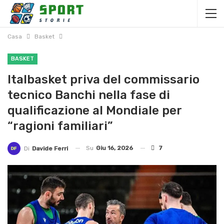
Casa
Basket
BASKET
Italbasket priva del commissario
tecnico Banchi nella fase di
qualificazione al Mondiale per
“ragioni familiari”
Su
Giu 16, 2026
7
Di
Davide Ferri