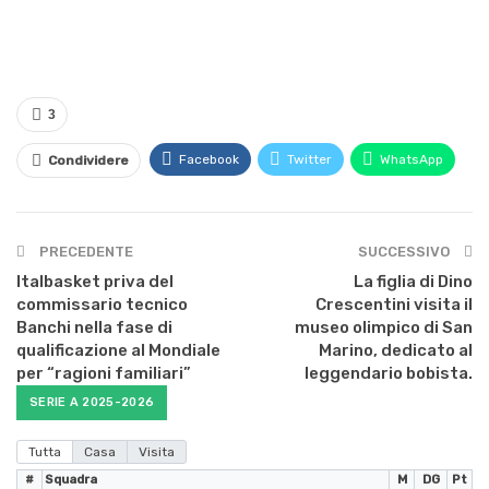
3
Facebook
Twitter
WhatsApp
Condividere
PRECEDENTE
SUCCESSIVO
Italbasket priva del
La figlia di Dino
commissario tecnico
Crescentini visita il
Banchi nella fase di
museo olimpico di San
qualificazione al Mondiale
Marino, dedicato al
per “ragioni familiari”
leggendario bobista.
SERIE A 2025-2026
Tutta
Casa
Visita
#
Squadra
M
DG
Pt