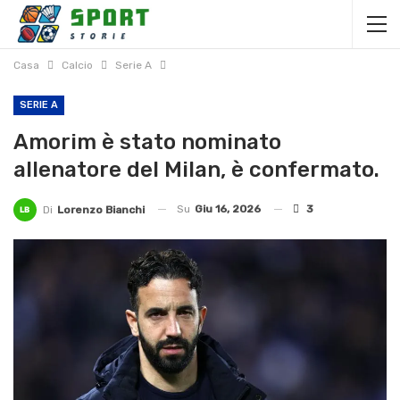
Casa
Calcio
Serie A
SERIE A
Amorim è stato nominato
allenatore del Milan, è confermato.
Su
Giu 16, 2026
3
Di
Lorenzo Bianchi