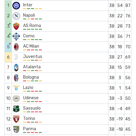
Inter
1
38
54
87
Napoli
2
38
22
76
▲
AS Roma
3
38
28
73
▲
Como
4
38
36
71
▼
AC Milan
5
38
18
70
Juventus
6
38
27
69
Atalanta
7
38
15
59
Bologna
8
38
3
56
Lazio
9
38
1
54
Udinese
10
38
-3
50
Sassuolo
11
38
-4
49
Torino
12
38
-19
45
Parma
13
38
-18
45