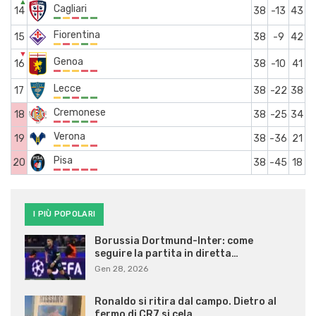
▲
Cagliari
14
38
-13
43
Fiorentina
15
38
-9
42
▼
Genoa
16
38
-10
41
Lecce
17
38
-22
38
Cremonese
18
38
-25
34
Verona
19
38
-36
21
Pisa
20
38
-45
18
I PIÙ POPOLARI
Borussia Dortmund-Inter: come
seguire la partita in diretta…
Gen 28, 2026
Ronaldo si ritira dal campo. Dietro al
fermo di CR7 si cela…