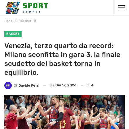
Casa
Basket
BASKET
Venezia, terzo quarto da record:
Milano sconfitta in gara 3, la finale
scudetto del basket torna in
equilibrio.
Su
Giu 17, 2026
4
Di
Davide Ferri