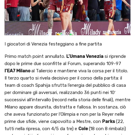
I giocatori di Venezia festeggiano a fine partita
Primo match point annullato.
L’Umana Venezia
si riprende
dopo le prime due sconfitte al Forum, superando 109-97
l’EA7 Milano
al Taliercio e mantiene viva la corsa per il titolo.
Il terzo quarto si rivela decisivo per il corso della partita: il
team di coach Spahija sfrutta l’energia del pubblico di casa
per dominare gli avversari, realizzando 36 punti nei 10′
successivi all’intervallo (record nella storia delle finali), mentre
Milano appare disunita, distratta e fallosa. In sostanza, ciò
che aveva funzionato per l’Olimpia e non per la Reyer nelle
prime due sfide, viene capovolto a Mestre, con
Parks
(22,
tutti nella ripresa, con 4/5 da tre) e
Cole
(18 con 8 rimbalzi)