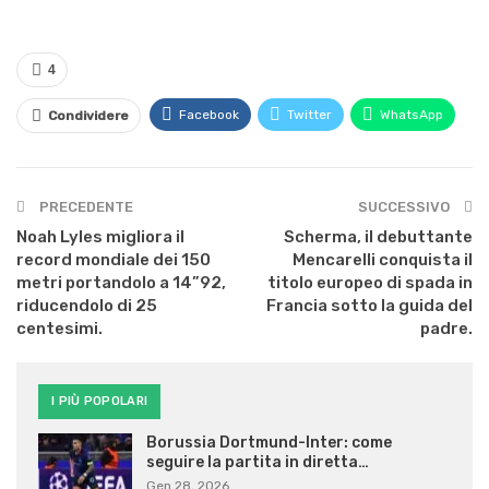
4
Facebook
Twitter
WhatsApp
Condividere
PRECEDENTE
SUCCESSIVO
Noah Lyles migliora il
Scherma, il debuttante
record mondiale dei 150
Mencarelli conquista il
metri portandolo a 14”92,
titolo europeo di spada in
riducendolo di 25
Francia sotto la guida del
centesimi.
padre.
I PIÙ POPOLARI
Borussia Dortmund-Inter: come
seguire la partita in diretta…
Gen 28, 2026