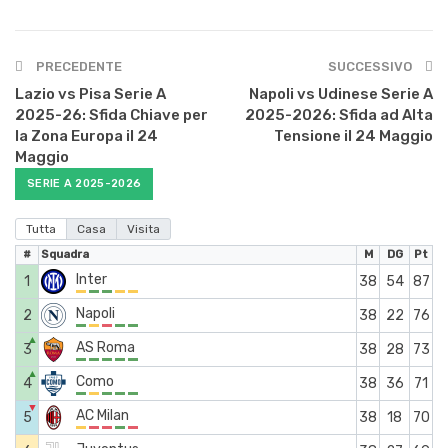
PRECEDENTE
SUCCESSIVO
Lazio vs Pisa Serie A
Napoli vs Udinese Serie A
2025-26: Sfida Chiave per
2025-2026: Sfida ad Alta
la Zona Europa il 24
Tensione il 24 Maggio
Maggio
SERIE A 2025-2026
Tutta
Casa
Visita
#
Squadra
M
DG
Pt
Inter
1
38
54
87
Napoli
2
38
22
76
▲
AS Roma
3
38
28
73
▲
Como
4
38
36
71
▼
AC Milan
5
38
18
70