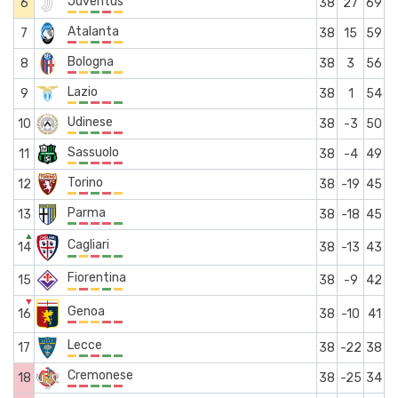
Juventus
6
38
27
69
Atalanta
7
38
15
59
Bologna
8
38
3
56
Lazio
9
38
1
54
Udinese
10
38
-3
50
Sassuolo
11
38
-4
49
Torino
12
38
-19
45
Parma
13
38
-18
45
▲
Cagliari
14
38
-13
43
Fiorentina
15
38
-9
42
▼
Genoa
16
38
-10
41
Lecce
17
38
-22
38
Cremonese
18
38
-25
34