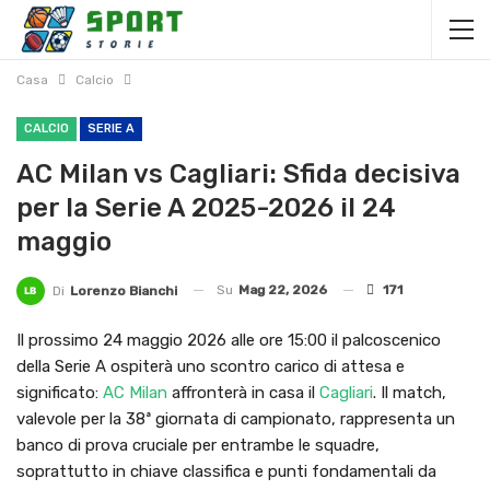
Casa
Calcio
CALCIO
SERIE A
AC Milan vs Cagliari: Sfida decisiva
per la Serie A 2025-2026 il 24
maggio
Su
Mag 22, 2026
171
Di
Lorenzo Bianchi
Il prossimo 24 maggio 2026 alle ore 15:00 il palcoscenico
della Serie A ospiterà uno scontro carico di attesa e
significato:
AC Milan
affronterà in casa il
Cagliari
. Il match,
valevole per la 38ª giornata di campionato, rappresenta un
banco di prova cruciale per entrambe le squadre,
soprattutto in chiave classifica e punti fondamentali da