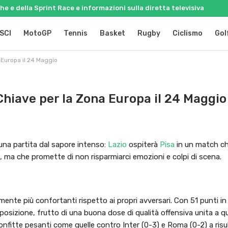
e e della Sprint Race e informazioni sulla diretta televisiva
SCI
MotoGP
Tennis
Basket
Rugby
Ciclismo
Gol
 Europa il 24 Maggio
 Chiave per la Zona Europa il 24 Maggio
 una partita dal sapore intenso:
Lazio
ospiterà
Pisa
in un match ch
ti, ma che promette di non risparmiarci emozioni e colpi di scena.
nte più confortanti rispetto ai propri avversari. Con 51 punti in c
a posizione, frutto di una buona dose di qualità offensiva unita a q
nfitte pesanti come quelle contro Inter (0-3) e Roma (0-2) a risult