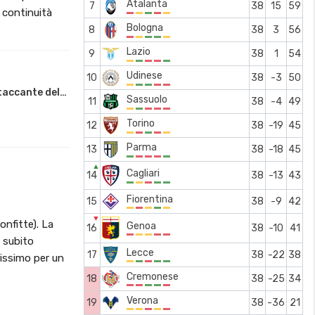
Atalanta
7
38
15
59
 continuità
Bologna
8
38
3
56
Lazio
9
38
1
54
Udinese
10
38
-3
50
ttaccante del…
Sassuolo
11
38
-4
49
Torino
12
38
-19
45
Parma
13
38
-18
45
▲
Cagliari
14
38
-13
43
Fiorentina
15
38
-9
42
▼
onfitte). La
Genoa
16
38
-10
41
2 subito
Lecce
17
38
-22
38
issimo per un
Cremonese
18
38
-25
34
Verona
19
38
-36
21