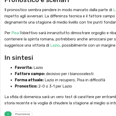
Il pronostico sembra pendere in modo marcato dalla parte di
L
rispetto agli avversari. La differenza tecnica e il fattore cam
degnamente una stagione di medio livello con tre punti fondame
Per
Pisa
l’obiettivo sarà innanzitutto dimostrare orgoglio e riba
contenere la spinta romana, potrebbero anche arroccarsi per st
suggerisce una vittoria di
Lazio
, possibilmente con un margine d
In sintesi
Favorita:
Lazio
Fattore campo:
decisivo per i biancocelesti
Forma attuale:
Lazio in recupero, Pisa in difficoltà
Pronostico:
2-0 o 3-1 per Lazio
La sfida di domenica sarà un vero test di carattere per entramb
storia recente e la voglia di chiudere la stagione al meglio si i
Previsione