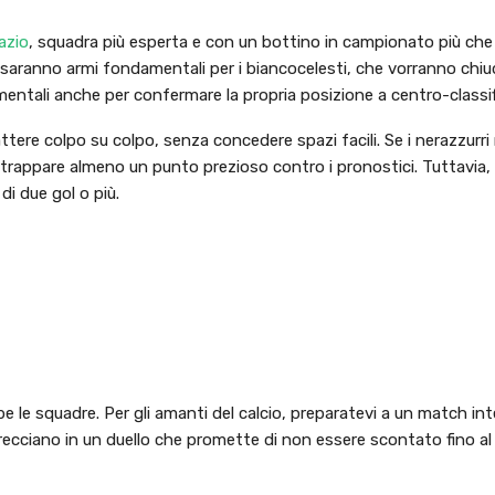
azio
, squadra più esperta e con un bottino in campionato più ch
po saranno armi fondamentali per i biancocelesti, che vorranno chiu
ntali anche per confermare la propria posizione a centro-classif
ttere colpo su colpo, senza concedere spazi facili. Se i nerazzurri 
rappare almeno un punto prezioso contro i pronostici. Tuttavia, l
i due gol o più.
e le squadre. Per gli amanti del calcio, preparatevi a un match in
ntrecciano in un duello che promette di non essere scontato fino al f