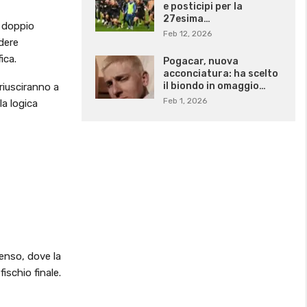
e posticipi per la
27esima…
e doppio
Feb 12, 2026
dere
ica.
Pogacar, nuova
acconciatura: ha scelto
il biondo in omaggio…
riusciranno a
Feb 1, 2026
a logica
tenso, dove la
ischio finale.