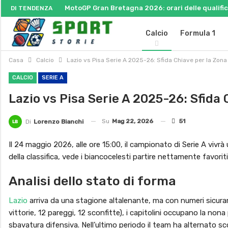
MotoGP Gran Bretagna 2026: orari delle qualifich
DI TENDENZA
Calcio
Formula 1
Casa
Calcio
Lazio vs Pisa Serie A 2025-26: Sfida Chiave per la Zona
CALCIO
SERIE A
Lazio vs Pisa Serie A 2025-26: Sfida
Su
Mag 22, 2026
51
Di
Lorenzo Bianchi
Il 24 maggio 2026, alle ore 15:00, il campionato di Serie A vivrà
della classifica, vede i biancocelesti partire nettamente favori
Analisi dello stato di forma
Lazio
arriva da una stagione altalenante, ma con numeri sicurame
vittorie, 12 pareggi, 12 sconfitte), i capitolini occupano la non
sbavatura difensiva. Nell’ultimo periodo il team ha alternato sco