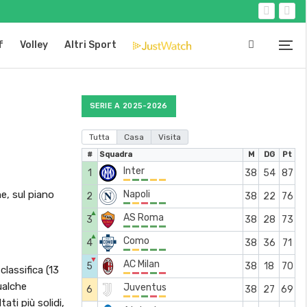
f
Volley
Altri Sport
SERIE A 2025-2026
Tutta
Casa
Visita
#
Squadra
M
DG
Pt
Inter
1
38
54
87
e, sul piano
Napoli
2
38
22
76
▲
AS Roma
3
38
28
73
▲
Como
4
38
36
71
▼
AC Milan
5
38
18
70
lassifica (13
ualche
Juventus
6
38
27
69
ati più solidi,