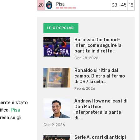
Pisa
20
38
-45
18
I PIÙ POPOLARI
Borussia Dortmund-
Inter: come seguire la
partita in diretta…
Gen 28, 2026
Ronaldo si ritira dal
campo. Dietro al fermo
di CR7 si cela…
Feb 6, 2026
Andrew Howe nel cast di
ecente è stato
Don Matteo:
ifica,
Pisa
interpreterà la parte
resa se gli
di…
Gen 9, 2026
Serie A, orari di anticipi