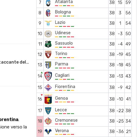
Atalanta
7
38
15
59
Bologna
8
38
3
56
Lazio
9
38
1
54
Udinese
10
38
-3
50
Sassuolo
11
38
-4
49
Torino
12
38
-19
45
ttaccante del…
Parma
13
38
-18
45
▲
Cagliari
14
38
-13
43
Fiorentina
15
38
-9
42
▼
Genoa
16
38
-10
41
Lecce
17
38
-22
38
orentina
.
Cremonese
18
38
-25
34
sione verso la
Verona
19
38
-36
21