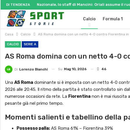
Nazionale, lo staff di Mancini: Oriali assume il ru
DI TENDENZA
Calcio
Formula 1
Casa
Calcio
AS Roma domina con un netto 4-0 contro Fiorentina in
CALCIO
SERIE A
AS Roma domina con un netto 4-0 con
Su
Mag 10, 2026
46
Di
Lorenzo Bianchi
Una
AS Roma
dominante si è imposta con un netto 4-0 contr
2026 alle 20:45. Il ritmo della partita è stato controllato sin dal
numerose occasioni da rete. La
Fiorentina
non è mai riuscita 
pesante già nel primo tempo.
Momenti salienti e tabellino della p
Possesso palla:
AS Roma 61% – Fiorentina 39%