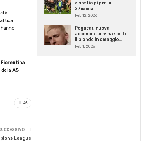
e posticipi per la
27esima…
vità
Feb 12, 2026
attica
on hanno
Pogacar, nuova
acconciatura: ha scelto
il biondo in omaggio…
Feb 1, 2026
a
Fiorentina
 della
AS
46
SUCCESSIVO
ampions League