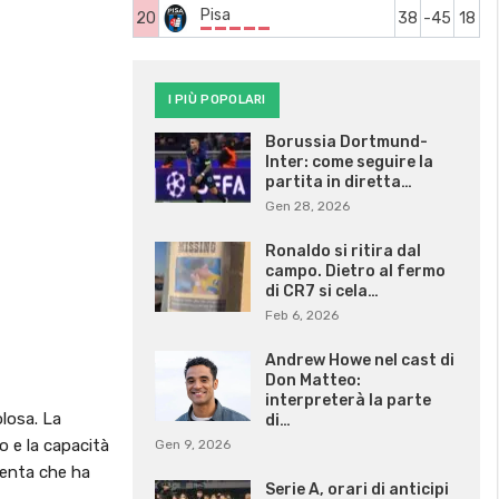
Pisa
20
38
-45
18
I PIÙ POPOLARI
Borussia Dortmund-
Inter: come seguire la
partita in diretta…
Gen 28, 2026
Ronaldo si ritira dal
campo. Dietro al fermo
di CR7 si cela…
Feb 6, 2026
Andrew Howe nel cast di
Don Matteo:
interpreterà la parte
olosa. La
di…
o e la capacità
Gen 9, 2026
tenta che ha
Serie A, orari di anticipi