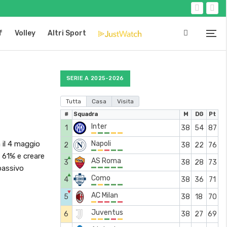
f
Volley
Altri Sport
SERIE A 2025-2026
Tutta
Casa
Visita
#
Squadra
M
DG
Pt
Inter
1
38
54
87
 il 4 maggio
Napoli
2
38
22
76
l 61% e creare
▲
AS Roma
3
38
28
73
passivo
▲
Como
4
38
36
71
▼
AC Milan
5
38
18
70
Juventus
6
38
27
69