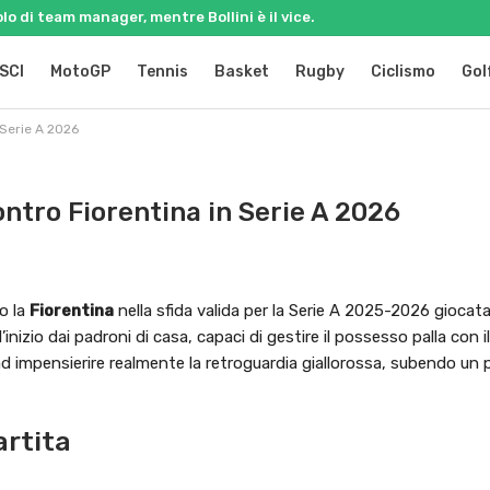
olo di team manager, mentre Bollini è il vice.
SCI
MotoGP
Tennis
Basket
Rugby
Ciclismo
Gol
 Serie A 2026
tro Fiorentina in Serie A 2026
o la
Fiorentina
nella sfida valida per la Serie A 2025-2026 giocata
l’inizio dai padroni di casa, capaci di gestire il possesso palla con i
ad impensierire realmente la retroguardia giallorossa, subendo un 
artita