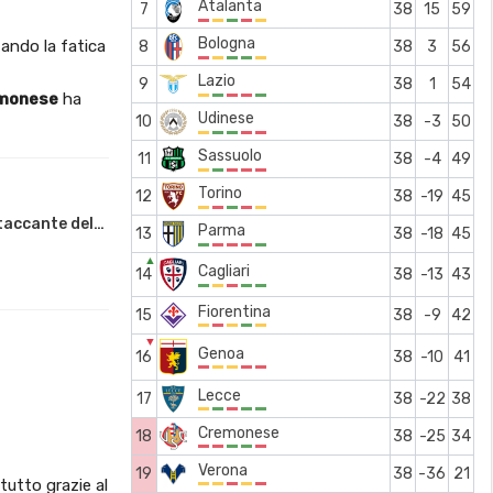
Atalanta
7
38
15
59
Bologna
ando la fatica
8
38
3
56
Lazio
9
38
1
54
monese
ha
Udinese
10
38
-3
50
Sassuolo
11
38
-4
49
Torino
12
38
-19
45
ttaccante del…
Parma
13
38
-18
45
▲
Cagliari
14
38
-13
43
Fiorentina
15
38
-9
42
▼
Genoa
16
38
-10
41
Lecce
17
38
-22
38
Cremonese
18
38
-25
34
Verona
19
38
-36
21
tutto grazie al