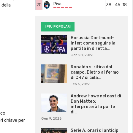
Pisa
 della
20
38
-45
18
I PIÙ POPOLARI
Borussia Dortmund-
Inter: come seguire la
partita in diretta…
Gen 28, 2026
Ronaldo si ritira dal
campo. Dietro al fermo
di CR7 si cela…
Feb 6, 2026
Andrew Howe nel cast di
Don Matteo:
interpreterà la parte
di…
oco
Gen 9, 2026
ri chiave per
Serie A, orari di anticipi