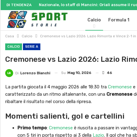
Nazionale, lo staff di Mancini: Oriali assume il ru
DI TENDENZA
Calcio
Formula 1
Casa
Calcio
Cremonese vs Lazio 2026: Lazio Rimonta e Vince 2-1 in
CALCIO
SERIE A
Cremonese vs Lazio 2026: Lazio Rimo
Su
Mag 10, 2026
46
Di
Lorenzo Bianchi
La partita giocata il 4 maggio 2026 alle 18:30 tra
Cremonese
e
caratterizzato da un ritmo altalenante, con una
Cremonese
de
ribaltare il risultato nel corso della ripresa.
Momenti salienti, gol e cartellini
Primo tempo
:
Cremonese
è riuscita a passare in vanta
con 5 tiri in porta rispetto ai 3 della
Lazio
. Il gol che ha 