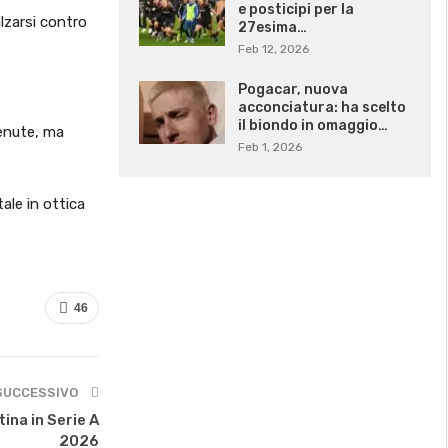
e posticipi per la
lzarsi contro
27esima…
Feb 12, 2026
Pogacar, nuova
acconciatura: ha scelto
il biondo in omaggio…
tenute, ma
Feb 1, 2026
ale in ottica
46
SUCCESSIVO
na in Serie A
2026