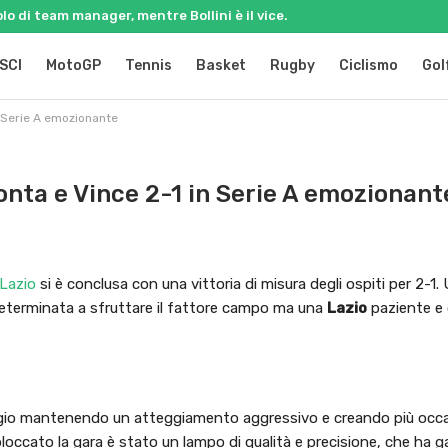
olo di team manager, mentre Bollini è il vice.
SCI
MotoGP
Tennis
Basket
Rugby
Ciclismo
Gol
 Serie A emozionante
nta e Vince 2-1 in Serie A emozionant
Lazio
si è conclusa con una vittoria di misura degli ospiti per 2-1
terminata a sfruttare il fattore campo ma una
Lazio
paziente e 
ggio mantenendo un atteggiamento aggressivo e creando più occas
sbloccato la gara è stato un lampo di qualità e precisione, che ha g