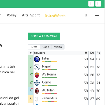
f
Volley
Altri Sport
SERIE A 2025-2026
e
Tutta
Casa
Visita
#
Squadra
M
DG
Pt
Inter
1
38
54
87
. Un match
Napoli
2
38
22
76
cinica nel
▲
AS Roma
3
38
28
73
▲
Como
4
38
36
71
▼
AC Milan
5
38
18
70
ioni da gol,
Juventus
6
38
27
69
alvanizzato i