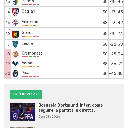
Parma
13
38
-18
45
▲
Cagliari
14
38
-13
43
Fiorentina
15
38
-9
42
▼
Genoa
16
38
-10
41
Lecce
17
38
-22
38
Cremonese
18
38
-25
34
Verona
19
38
-36
21
Pisa
20
38
-45
18
I PIÙ POPOLARI
Borussia Dortmund-Inter: come
seguire la partita in diretta…
Gen 28, 2026