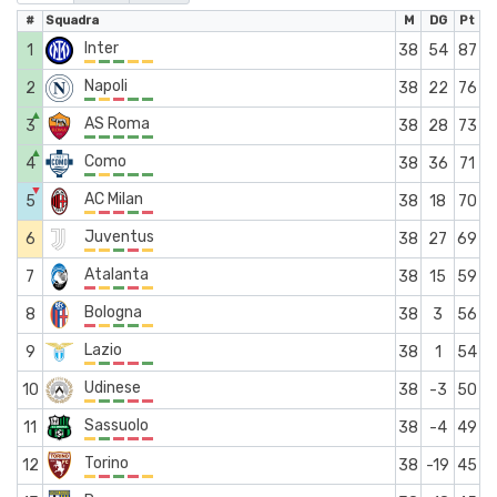
#
Squadra
M
DG
Pt
Inter
1
38
54
87
Napoli
2
38
22
76
▲
AS Roma
3
38
28
73
▲
Como
4
38
36
71
▼
AC Milan
5
38
18
70
Juventus
6
38
27
69
Atalanta
7
38
15
59
Bologna
8
38
3
56
Lazio
9
38
1
54
Udinese
10
38
-3
50
Sassuolo
11
38
-4
49
Torino
12
38
-19
45