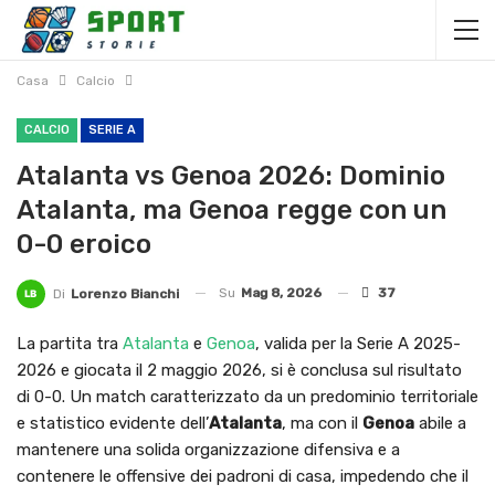
Casa
Calcio
CALCIO
SERIE A
Atalanta vs Genoa 2026: Dominio
Atalanta, ma Genoa regge con un
0-0 eroico
Su
Mag 8, 2026
37
Di
Lorenzo Bianchi
La partita tra
Atalanta
e
Genoa
, valida per la Serie A 2025-
2026 e giocata il 2 maggio 2026, si è conclusa sul risultato
di 0-0. Un match caratterizzato da un predominio territoriale
e statistico evidente dell’
Atalanta
, ma con il
Genoa
abile a
mantenere una solida organizzazione difensiva e a
contenere le offensive dei padroni di casa, impedendo che il