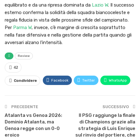
equilibrato e da una ripresa dominata da
Lazio W
. Il successo
esterno conferma la solidità della squadra biancoceleste e
regala fiducia in vista delle prossime sfide del campionato.
Per
Parma W
, invece, c’è margine di crescita soprattutto
nella fase difensiva e nella gestione della partita quando gli
avversari alzano l’intensità.
Review
42
Facebook
Twitter
WhatsApp
Condividere
PRECEDENTE
SUCCESSIVO
Atalanta vs Genoa 2026:
Il PSG raggiunge la finale
Dominio Atalanta, ma
di Champions grazie alla
Genoa regge con un 0-0
strategia di Luis Enrique
eroico
sul rinvio del portiere, che