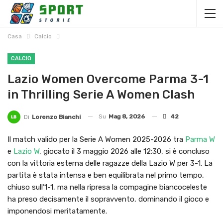
Casa
Calcio
CALCIO
Lazio Women Overcome Parma 3-1
in Thrilling Serie A Women Clash
Su
Mag 8, 2026
42
Di
Lorenzo Bianchi
Il match valido per la Serie A Women 2025-2026 tra
Parma W
e
Lazio W
, giocato il 3 maggio 2026 alle 12:30, si è concluso
con la vittoria esterna delle ragazze della Lazio W per 3-1. La
partita è stata intensa e ben equilibrata nel primo tempo,
chiuso sull’1-1, ma nella ripresa la compagine biancoceleste
ha preso decisamente il sopravvento, dominando il gioco e
imponendosi meritatamente.