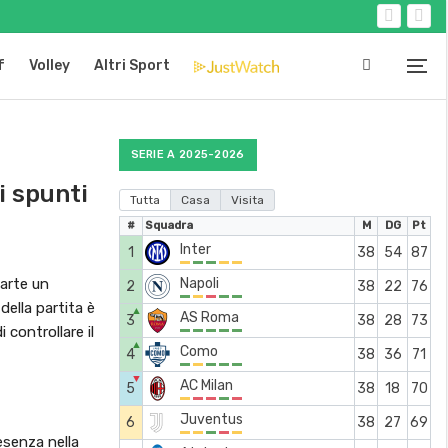
f
Volley
Altri Sport
SERIE A 2025-2026
i spunti
Tutta
Casa
Visita
#
Squadra
M
DG
Pt
Inter
1
38
54
87
parte un
Napoli
2
38
22
76
della partita è
▲
AS Roma
3
38
28
73
controllare il
▲
Como
4
38
36
71
▼
AC Milan
5
38
18
70
Juventus
6
38
27
69
esenza nella