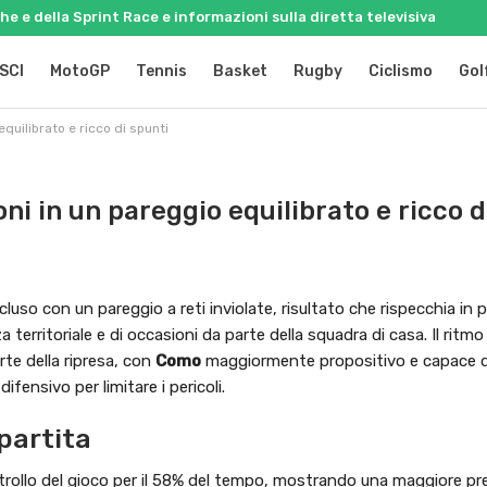
e e della Sprint Race e informazioni sulla diretta televisiva
SCI
MotoGP
Tennis
Basket
Rugby
Ciclismo
Gol
quilibrato e ricco di spunti
ni in un pareggio equilibrato e ricco d
cluso con un pareggio a reti inviolate, risultato che rispecchia in 
rritoriale e di occasioni da parte della squadra di casa. Il ritmo 
te della ripresa, con
Como
maggiormente propositivo e capace di 
ifensivo per limitare i pericoli.
partita
rollo del gioco per il 58% del tempo, mostrando una maggiore pr