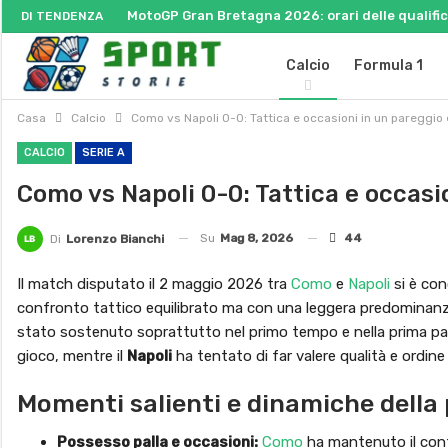
MotoGP Gran Bretagna 2026: orari delle qualifich
DI TENDENZA
Calcio
Formula 1
Casa
Calcio
Como vs Napoli 0-0: Tattica e occasioni in un pareggio e
CALCIO
SERIE A
Como vs Napoli 0-0: Tattica e occasio
Su
Mag 8, 2026
44
Di
Lorenzo Bianchi
Il match disputato il 2 maggio 2026 tra
Como
e
Napoli
si è con
confronto tattico equilibrato ma con una leggera predominanza te
stato sostenuto soprattutto nel primo tempo e nella prima par
gioco, mentre il
Napoli
ha tentato di far valere qualità e ordine d
Momenti salienti e dinamiche della 
Possesso palla e occasioni:
Como
ha mantenuto il cont