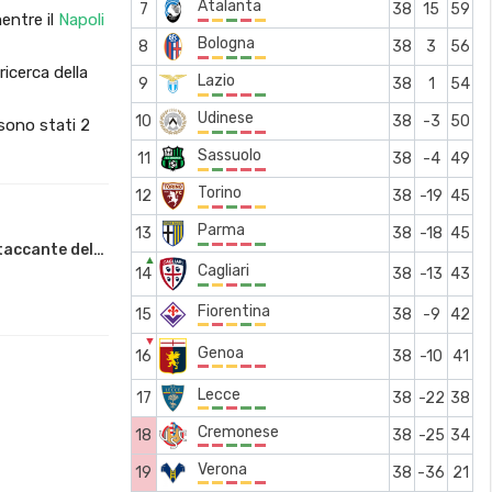
Atalanta
7
38
15
59
mentre il
Napoli
Bologna
8
38
3
56
ricerca della
Lazio
9
38
1
54
Udinese
10
38
-3
50
li sono stati 2
Sassuolo
11
38
-4
49
Torino
12
38
-19
45
Parma
13
38
-18
45
ttaccante del…
▲
Cagliari
14
38
-13
43
Fiorentina
15
38
-9
42
▼
Genoa
16
38
-10
41
Lecce
17
38
-22
38
Cremonese
18
38
-25
34
Verona
19
38
-36
21