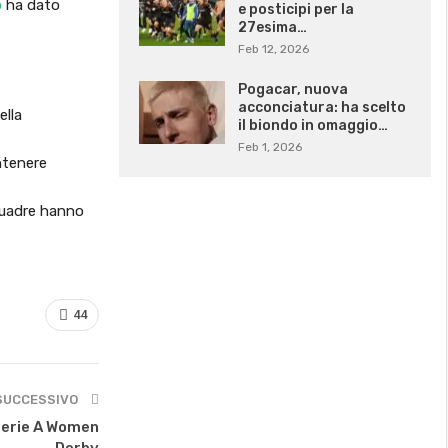
o
ha dato
e posticipi per la
27esima…
Feb 12, 2026
Pogacar, nuova
acconciatura: ha scelto
ella
il biondo in omaggio…
Feb 1, 2026
ntenere
squadre hanno
44
SUCCESSIVO
 Serie A Women
Derby