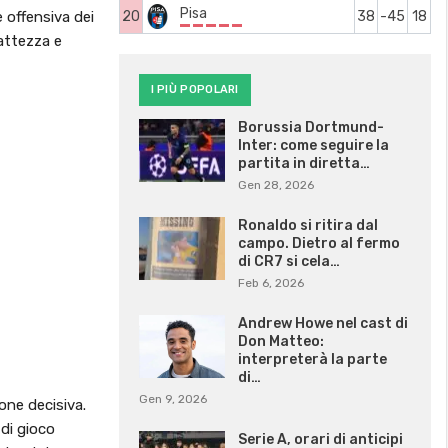
Pisa
e offensiva dei
20
38
-45
18
ttezza e
I PIÙ POPOLARI
Borussia Dortmund-
Inter: come seguire la
partita in diretta…
Gen 28, 2026
Ronaldo si ritira dal
campo. Dietro al fermo
di CR7 si cela…
Feb 6, 2026
Andrew Howe nel cast di
Don Matteo:
interpreterà la parte
di…
Gen 9, 2026
one decisiva.
 di gioco
Serie A, orari di anticipi