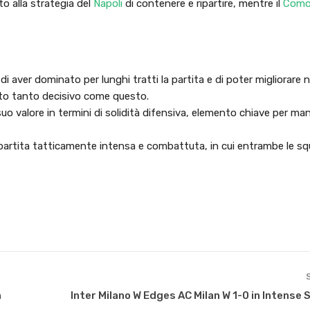
to alla strategia del
Napoli
di contenere e ripartire, mentre il
Com
ver dominato per lunghi tratti la partita e di poter migliorare n
to tanto decisivo come questo.
uo valore in termini di solidità difensiva, elemento chiave per ma
na partita tatticamente intensa e combattuta, in cui entrambe le 
n
Inter Milano W Edges AC Milan W 1-0 in Intense