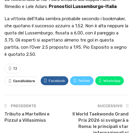
Rimedio e Lele Adani.
Pronostici Lussemburgo-Italia
La vittoria dell’Italia sembra probabile secondo i bookmaker,
che quotano il successo azzurro a 1.52. Non è alta neppure la
quota del Lussemburgo, fissata a 6.00, con il pareggio a
3.75. Gli esperti si aspettano almeno tre gol in questa
partita, con l’Over 2.5 proposto a 1.95. Pio Esposito a segno
è quotato 2.50.
72
Facebook
Twitter
WhatsApp
Condividere
PRECEDENTE
SUCCESSIVO
Tributo a Martellini e
Il World Taekwondo Grand
Pizzul a Villasimius
Prix 2026 si svolgerà a
Roma: le principali star
internazionali si