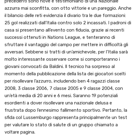
precedenti sono nove e testimoniano di una Nazionale
azzurra mai sconfitta, con otto vittorie e un pareggio. Anche
il bilancio delle reti evidenzia il divario tra le due formazioni:
25 gol realizzati dall’Italia contro solo 2 incassati. I padroni di
casa si presentano all’evento con fiducia, grazie ai recenti
successi ottenuti in Nations League, e tenteranno di
sfruttare il vantaggio del campo per mettere in difficoltà gli
avversari. Sebbene si tratti di un’amichevole, per l’Italia sarà
molto interessante osservare come si comporteranno i
giovani convocati da Baldini. Il tecnico ha sorpreso al
momento della pubblicazione della lista dei giocatori scelti
per risollevare l’azzurro, includendo ben 4 ragazzi classe
2008, 3 classe 2006, 7 classe 2005 e 9 classe 2004, con
un’età media di 20 anni e 6 mesi. Saranno 19 potenziali
esordienti a dover risollevare una nazionale delusa e
frustrata dopo l’ennesimo fallimento sportivo. Pertanto, la
sfida col Lussemburgo rappresenta principalmente un test
per valutare lo stato di salute di un gruppo chiamato a
voltare pagina.