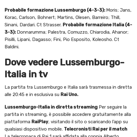
Probabile formazione Lussemburgo (4-3-3):
Moris; Jans,
Korac, Carlson, Bohnert; Martins, Olesen, Barreiro; Thill,
Sinani, Dardari. Ct Strasser.
Probabile formazione Italia (4-
3-3):
Donnarumma; Palestra, Comuzzo, Chiarodia, Ahanor;
Pisilli, Lipani, Dagasso; Fini, Pio Esposito, Koleosho. Ct
Baldini.
Dove vedere Lussemburgo-
Italia in tv
La partita tra Lussemburgo e Italia sarà trasmessa in diretta
alle 20:45 e in esclusiva su
Rai Uno.
Lussemburgo-Italia in diretta streaming
Per seguire la
partita in streaming, è possibile accedere gratuitamente alla
piattaforma
RaiPlay
, visitando il sito o scaricando l’app su
qualsiasi dispositivo mobile.
Telecronisti Rai per il match
La telecronaca di Rai 1 sarà affidata alla coppia Alberto