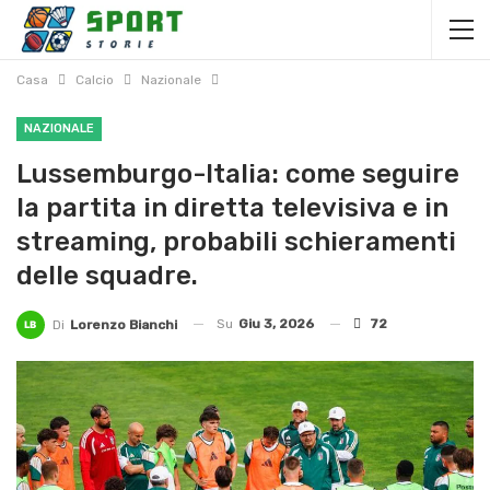
Casa
Calcio
Nazionale
NAZIONALE
Lussemburgo-Italia: come seguire
la partita in diretta televisiva e in
streaming, probabili schieramenti
delle squadre.
Su
Giu 3, 2026
72
Di
Lorenzo Bianchi