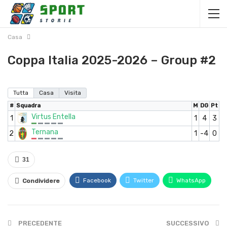
Casa
Coppa Italia 2025-2026 – Group #2
Tutta
Casa
Visita
#
Squadra
M
DG
Pt
Virtus Entella
1
1
4
3
Ternana
2
1
-4
0
31
Facebook
Twitter
WhatsApp
Condividere
PRECEDENTE
SUCCESSIVO