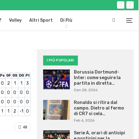
f
Volley
Altri Sport
Di Più
I PIÙ POPOLARI
Borussia Dortmund-
Ps
GF
GS
DG
Pt
Inter: come seguire la
0
2
1
1
3
partita in diretta…
Gen 28, 2026
0
0
0
0
0
0
0
0
0
0
Ronaldo si ritira dal
campo. Dietro al fermo
1
1
2
-1
0
di CR7 si cela…
Feb 6, 2026
48
Serie A, orari di anticipi
e posticipi per la