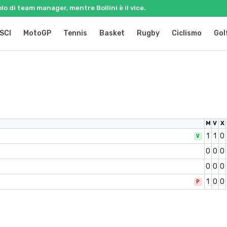
olo di team manager, mentre Bollini è il vice.
SCI
MotoGP
Tennis
Basket
Rugby
Ciclismo
Gol
M
V
X
1
1
0
V
0
0
0
0
0
0
1
0
0
P