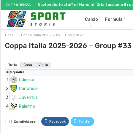
Nazionale, lo staff di Mancini: Oriali assume il ru
DI TENDENZA
Calcio
Formula 1
Casa
Coppa Italia 2025-2026 – Group #33
Coppa Italia 2025-2026 – Group #33
Tutta
Casa
Visita
#
Squadra
1
Udinese
2
Carrarese
3
Juventus
4
Palermo
Facebook
Twitter
Condividere