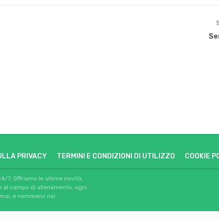
Ser
ULLA PRIVACY
TERMINI E CONDIZIONI DI UTILIZZO
COOKIE P
24/7. Offriamo le ultime novità,
io al campo di allenamento, ogni
 mai, e nemmeno noi.