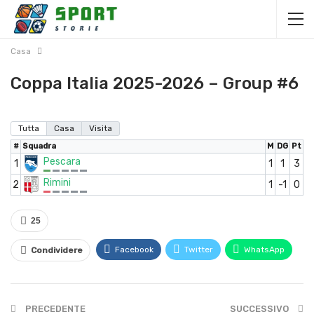
Casa
Coppa Italia 2025-2026 – Group #6
Tutta
Casa
Visita
#
Squadra
M
DG
Pt
Pescara
1
1
1
3
Rimini
2
1
-1
0
25
Facebook
Twitter
WhatsApp
Condividere
PRECEDENTE
SUCCESSIVO