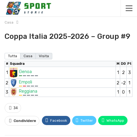
Casa
Coppa Italia 2025-2026 – Group #9
Tutta
Casa
Visita
#
Squadra
M
DG
Pt
Genoa
1
1
2
3
Empoli
2
2
-2
1
Reggiana
3
1
0
1
34
Facebook
Twitter
WhatsApp
Condividere