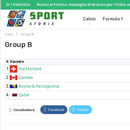
Nuoto artistico, medaglia di bronzo per l’Italia
DI TENDENZA
Calcio
Formula 1
Casa
Group B
Group B
#
Squadra
1
Switzerland
2
Canada
3
Bosnia & Herzegovina
4
Qatar
Facebook
Twitter
Condividere