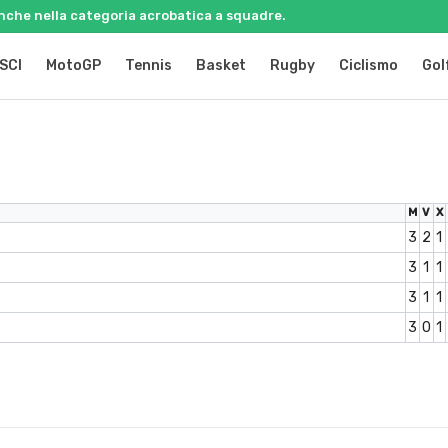
 anche nella categoria acrobatica a squadre.
SCI
MotoGP
Tennis
Basket
Rugby
Ciclismo
Gol
M
V
X
3
2
1
3
1
1
3
1
1
3
0
1