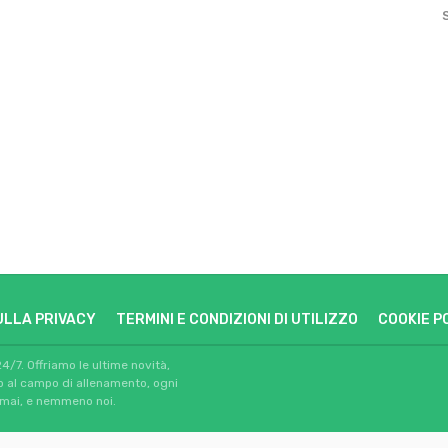
ULLA PRIVACY
TERMINI E CONDIZIONI DI UTILIZZO
COOKIE P
24/7. Offriamo le ultime novità,
io al campo di allenamento, ogni
 mai, e nemmeno noi.