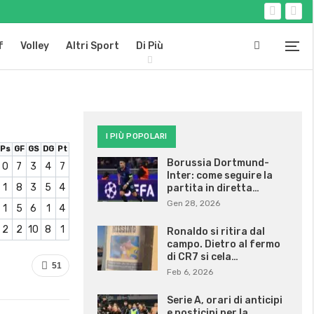
f
Volley
Altri Sport
Di Più
I PIÙ POPOLARI
Ps
GF
GS
DG
Pt
Borussia Dortmund-
0
7
3
4
7
Inter: come seguire la
1
8
3
5
4
partita in diretta…
Gen 28, 2026
1
5
6
1
4
2
2
10
8
1
Ronaldo si ritira dal
campo. Dietro al fermo
di CR7 si cela…
51
Feb 6, 2026
Serie A, orari di anticipi
e posticipi per la