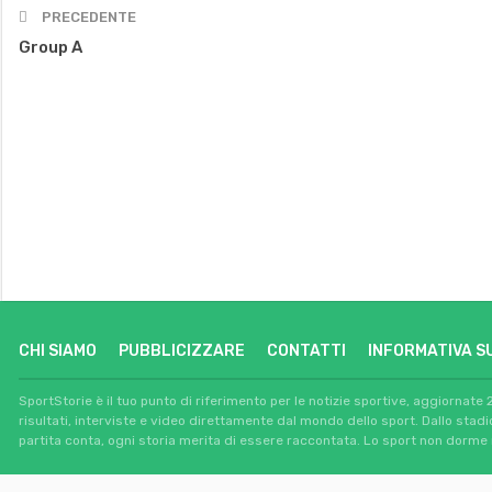
PRECEDENTE
Group A
CHI SIAMO
PUBBLICIZZARE
CONTATTI
INFORMATIVA S
SportStorie è il tuo punto di riferimento per le notizie sportive, aggiornate 
risultati, interviste e video direttamente dal mondo dello sport. Dallo stad
partita conta, ogni storia merita di essere raccontata. Lo sport non dorme