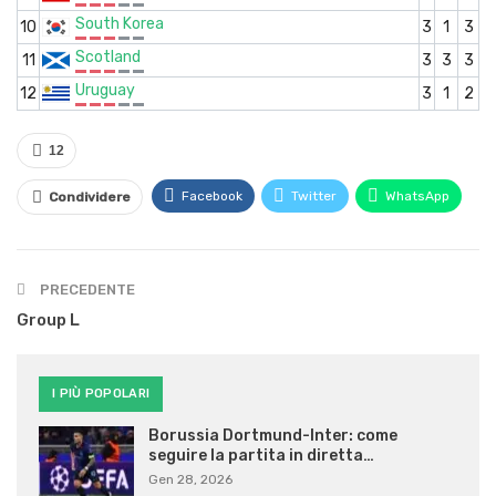
South Korea
10
3
1
3
Scotland
11
3
3
3
Uruguay
12
3
1
2
12
Facebook
Twitter
WhatsApp
Condividere
PRECEDENTE
Group L
I PIÙ POPOLARI
Borussia Dortmund-Inter: come
seguire la partita in diretta…
Gen 28, 2026