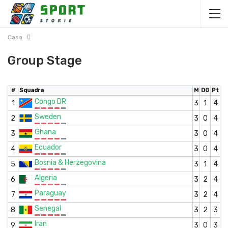
Casa
Group Stage
#
Squadra
M
DG
Pt
Congo DR
1
3
1
4
Sweden
2
3
0
4
Ghana
3
3
0
4
Ecuador
4
3
0
4
Bosnia & Herzegovina
5
3
1
4
Algeria
6
3
2
4
Paraguay
7
3
2
4
Senegal
8
3
2
3
Iran
9
3
0
3