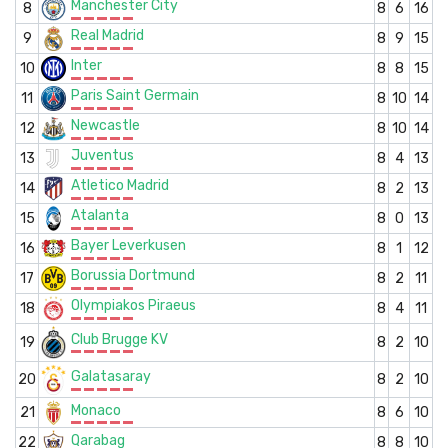
Manchester City
8
8
6
16
Real Madrid
9
8
9
15
Inter
10
8
8
15
Paris Saint Germain
11
8
10
14
Newcastle
12
8
10
14
Juventus
13
8
4
13
Atletico Madrid
14
8
2
13
Atalanta
15
8
0
13
Bayer Leverkusen
16
8
1
12
Borussia Dortmund
17
8
2
11
Olympiakos Piraeus
18
8
4
11
Club Brugge KV
19
8
2
10
Galatasaray
20
8
2
10
Monaco
21
8
6
10
Qarabag
22
8
8
10