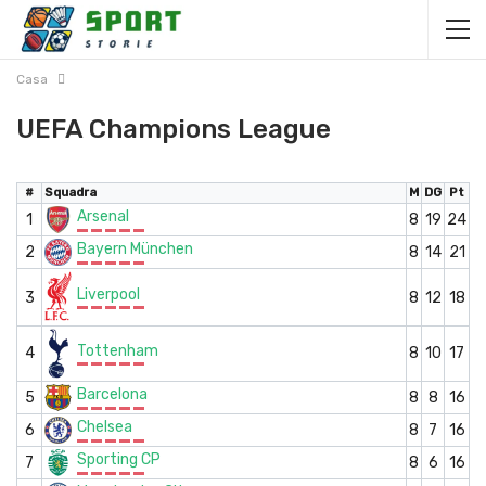
Casa
UEFA Champions League
#
Squadra
M
DG
Pt
Arsenal
1
8
19
24
Bayern München
2
8
14
21
Liverpool
3
8
12
18
Tottenham
4
8
10
17
Barcelona
5
8
8
16
Chelsea
6
8
7
16
Sporting CP
7
8
6
16