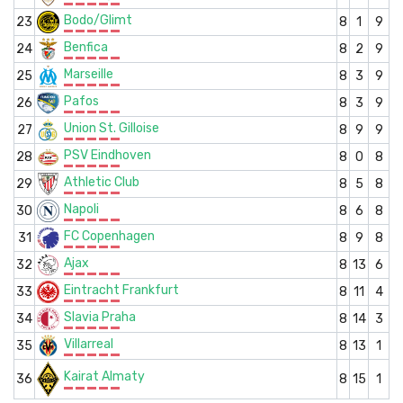
Bodo/Glimt
23
8
1
9
Benfica
24
8
2
9
Marseille
25
8
3
9
Pafos
26
8
3
9
Union St. Gilloise
27
8
9
9
PSV Eindhoven
28
8
0
8
Athletic Club
29
8
5
8
Napoli
30
8
6
8
FC Copenhagen
31
8
9
8
Ajax
32
8
13
6
Eintracht Frankfurt
33
8
11
4
Slavia Praha
34
8
14
3
Villarreal
35
8
13
1
Kairat Almaty
36
8
15
1