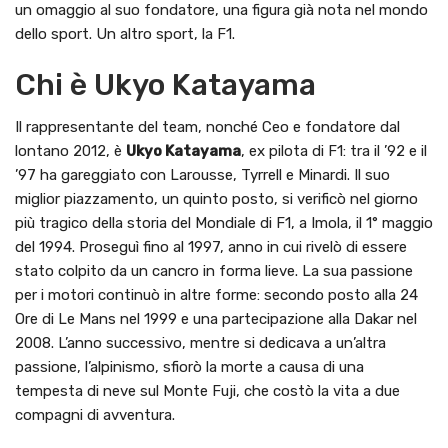
un omaggio al suo fondatore, una figura già nota nel mondo
dello sport. Un altro sport, la F1.
Chi è Ukyo Katayama
Il rappresentante del team, nonché Ceo e fondatore dal
lontano 2012, è
Ukyo Katayama
, ex pilota di F1: tra il ’92 e il
’97 ha gareggiato con Larousse, Tyrrell e Minardi. Il suo
miglior piazzamento, un quinto posto, si verificò nel giorno
più tragico della storia del Mondiale di F1, a Imola, il 1° maggio
del 1994. Proseguì fino al 1997, anno in cui rivelò di essere
stato colpito da un cancro in forma lieve. La sua passione
per i motori continuò in altre forme: secondo posto alla 24
Ore di Le Mans nel 1999 e una partecipazione alla Dakar nel
2008. L’anno successivo, mentre si dedicava a un’altra
passione, l’alpinismo, sfiorò la morte a causa di una
tempesta di neve sul Monte Fuji, che costò la vita a due
compagni di avventura.