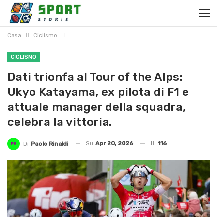
Casa
Ciclismo
CICLISMO
Dati trionfa al Tour of the Alps:
Ukyo Katayama, ex pilota di F1 e
attuale manager della squadra,
celebra la vittoria.
Su
Apr 20, 2026
116
Di
Paolo Rinaldi