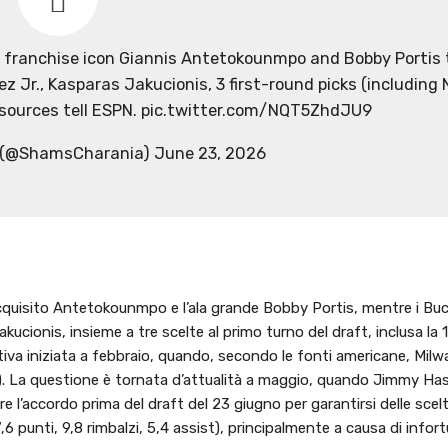
franchise icon Giannis Antetokounmpo and Bobby Portis 
z Jr., Kasparas Jakucionis, 3 first-round picks (including N
 sources tell ESPN. pic.twitter.com/NQT5ZhdJU9
 (@ShamsCharania) June 23, 2026
cquisito Antetokounmpo e l’ala grande Bobby Portis, mentre i Bu
kucionis, insieme a tre scelte al primo turno del draft, inclusa la 
va iniziata a febbraio, quando, secondo le fonti americane, Milw
). La questione è tornata d’attualità a maggio, quando Jimmy Ha
e l’accordo prima del draft del 23 giugno per garantirsi delle scelte
punti, 9,8 rimbalzi, 5,4 assist), principalmente a causa di infort