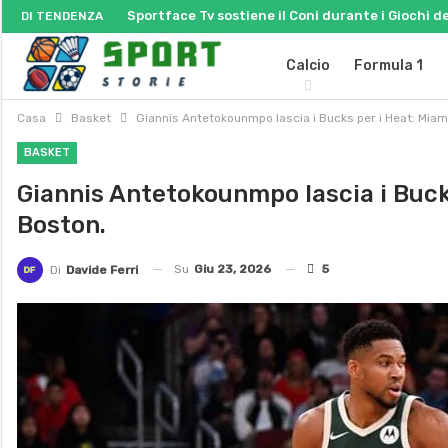
Sportface Tv sostiene il Coni durante i Giochi 
DI TENDENZA
Calcio
Formula 1
Casa
Basket
Giannis Antetokounmpo lascia i Bucks per i Heat: Miam
BASKET
Giannis Antetokounmpo lascia i Buck
Boston.
Su
Giu 23, 2026
5
Di
Davide Ferri