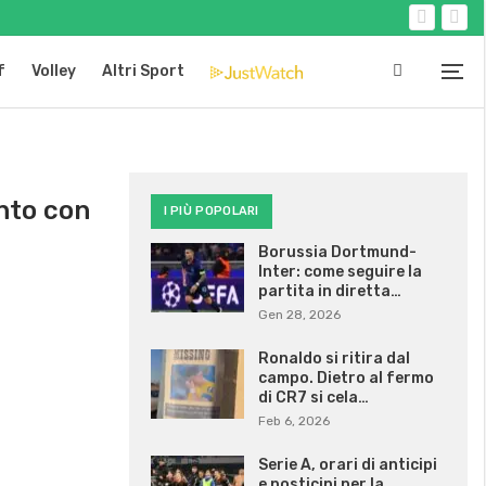
f
Volley
Altri Sport
nto con
I PIÙ POPOLARI
Borussia Dortmund-
Inter: come seguire la
partita in diretta…
Gen 28, 2026
Ronaldo si ritira dal
campo. Dietro al fermo
di CR7 si cela…
Feb 6, 2026
Serie A, orari di anticipi
e posticipi per la