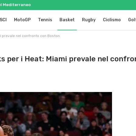
del Mediterraneo
SCI
MotoGP
Tennis
Basket
Rugby
Ciclismo
Gol
i prevale nel confronto con Boston.
s per i Heat: Miami prevale nel confro