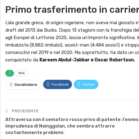
Primo trasferimento in carrie
L’ala grande greca, di origini nigeriane, non aveva mai giocato 
draft del 2013 dai Bucks. Dopo 13 stagioni con la franchigia 
agli Europei di Lettonia 2025, lascia un’impronta significativa. In
rimbalzista (8.882 rimbalzi), assist-man (4.484 assist) e stopp
consecutivi nel 2019 e nel 2020. Ma soprattutto, ha dato un co
conquistato da
Kareem Abdul-Jabbar e Oscar Robertson.
NBA
Facebook
Twitter
Condividere
PRECEDENTE
Attraversa con il semaforo rosso privo di patente: l’enne
imprudenza di Nainggolan, che sembra attrarre
costantemente problemi.