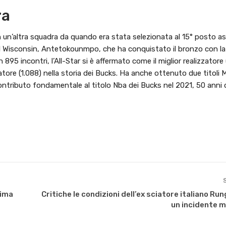
ra
in un’altra squadra da quando era stata selezionata al 15° posto a
del Wisconsin, Antetokounmpo, che ha conquistato il bronzo con la
 895 incontri, l’All-Star si è affermato come il miglior realizzatore 
atore (1.088) nella storia dei Bucks. Ha anche ottenuto due titoli 
ntributo fondamentale al titolo Nba dei Bucks nel 2021, 50 anni 
sima
Critiche le condizioni dell’ex sciatore italiano Ru
un incidente m