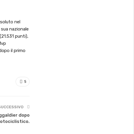
ssoluto nel
 sua nazionale
(21.531 punti),
Mvp
dopo il primo
5
SUCCESSIVO
nggaldier dopo
otociclistico.