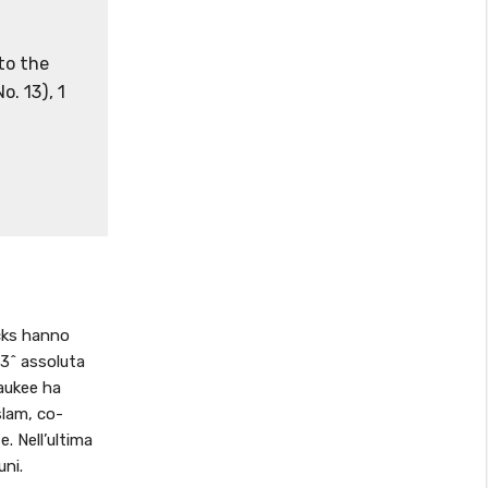
to the
o. 13), 1
cks hanno
13^ assoluta
aukee ha
slam, co-
. Nell’ultima
uni.