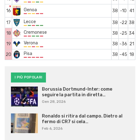
▼
Genoa
16
38
-10
41
Lecce
17
38
-22
38
Cremonese
18
38
-25
34
Verona
19
38
-36
21
Pisa
20
38
-45
18
I PIÙ POPOLARI
Borussia Dortmund-Inter: come
seguire la partita in diretta…
Gen 28, 2026
Ronaldo si ritira dal campo. Dietro al
fermo di CR7 si cela…
Feb 6, 2026