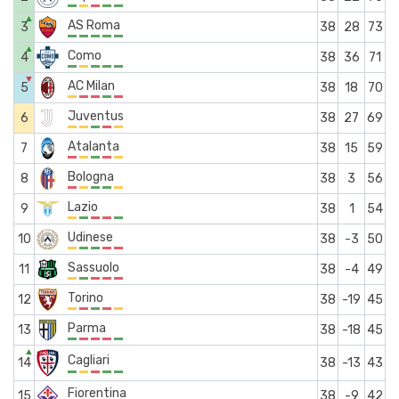
▲
AS Roma
3
38
28
73
▲
Como
4
38
36
71
▼
AC Milan
5
38
18
70
Juventus
6
38
27
69
Atalanta
7
38
15
59
Bologna
8
38
3
56
Lazio
9
38
1
54
Udinese
10
38
-3
50
Sassuolo
11
38
-4
49
Torino
12
38
-19
45
Parma
13
38
-18
45
▲
Cagliari
14
38
-13
43
Fiorentina
15
38
-9
42