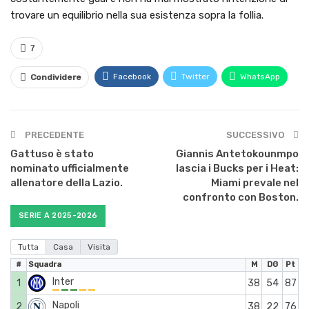
trovare un equilibrio nella sua esistenza sopra la follia.
7
Facebook
Twitter
WhatsApp
Condividere
PRECEDENTE
SUCCESSIVO
Gattuso è stato
Giannis Antetokounmpo
nominato ufficialmente
lascia i Bucks per i Heat:
allenatore della Lazio.
Miami prevale nel
confronto con Boston.
SERIE A 2025-2026
Tutta
Casa
Visita
#
Squadra
M
DG
Pt
Inter
1
38
54
87
Napoli
2
38
22
76