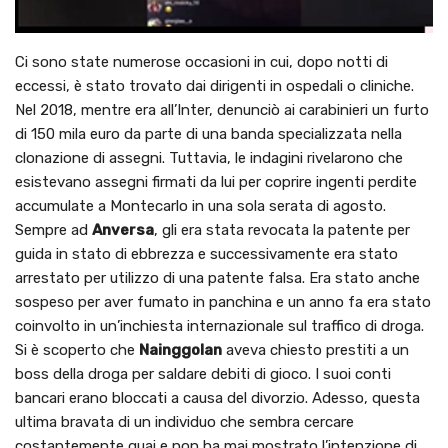
Ci sono state numerose occasioni in cui, dopo notti di
eccessi, è stato trovato dai dirigenti in ospedali o cliniche.
Nel 2018, mentre era all’Inter, denunciò ai carabinieri un furto
di 150 mila euro da parte di una banda specializzata nella
clonazione di assegni. Tuttavia, le indagini rivelarono che
esistevano assegni firmati da lui per coprire ingenti perdite
accumulate a Montecarlo in una sola serata di agosto.
Sempre ad
Anversa
, gli era stata revocata la patente per
guida in stato di ebbrezza e successivamente era stato
arrestato per utilizzo di una patente falsa. Era stato anche
sospeso per aver fumato in panchina e un anno fa era stato
coinvolto in un’inchiesta internazionale sul traffico di droga.
Si è scoperto che
Nainggolan
aveva chiesto prestiti a un
boss della droga per saldare debiti di gioco. I suoi conti
bancari erano bloccati a causa del divorzio. Adesso, questa
ultima bravata di un individuo che sembra cercare
costantemente guai e non ha mai mostrato l’intenzione di