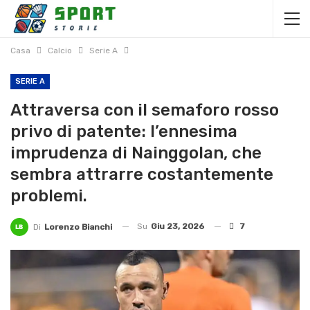
Casa
Calcio
Serie A
SERIE A
Attraversa con il semaforo rosso
privo di patente: l’ennesima
imprudenza di Nainggolan, che
sembra attrarre costantemente
problemi.
Su
Giu 23, 2026
7
Di
Lorenzo Bianchi