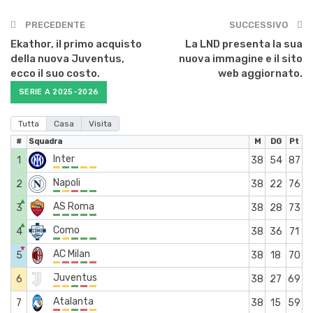
PRECEDENTE
SUCCESSIVO
Ekathor, il primo acquisto
La LND presenta la sua
della nuova Juventus,
nuova immagine e il sito
ecco il suo costo.
web aggiornato.
SERIE A 2025-2026
Tutta
Casa
Visita
#
Squadra
M
DG
Pt
Inter
1
38
54
87
Napoli
2
38
22
76
▲
AS Roma
3
38
28
73
▲
Como
4
38
36
71
▼
AC Milan
5
38
18
70
Juventus
6
38
27
69
Atalanta
7
38
15
59