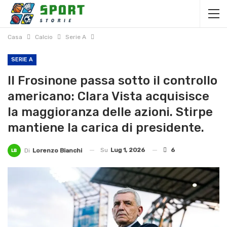
Casa
Calcio
Serie A
SERIE A
Il Frosinone passa sotto il controllo
americano: Clara Vista acquisisce
la maggioranza delle azioni. Stirpe
mantiene la carica di presidente.
Su
Lug 1, 2026
6
Di
Lorenzo Bianchi