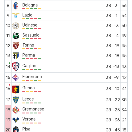
Bologna
8
38
3
56
Lazio
9
38
1
54
Udinese
10
38
-3
50
Sassuolo
11
38
-4
49
Torino
12
38
-19
45
Parma
13
38
-18
45
▲
Cagliari
14
38
-13
43
Fiorentina
15
38
-9
42
▼
Genoa
16
38
-10
41
Lecce
17
38
-22
38
Cremonese
18
38
-25
34
Verona
19
38
-36
21
Pisa
20
38
-45
18